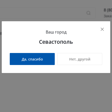
8 (8
Зака
8 (800
Ваш город
Севас
Прихожая
Гостиная
Детская
Офис
Севастополь
Камыш
ПН - П
СБ - 
Да, спасибо
Нет, другой
info@