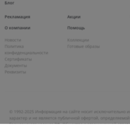
Блог
Рекламация
Акции
О компании
Помощь
Новости
Коллекции
Политика
Готовые образы
конфиденциальности
Сертификаты
Документы
Реквизиты
© 1992-2025 Информация на сайте носит исключительно
характер и не является публичной офертой, определяемой
Гражданского кодекса РФ. Общество с ограниченной отве