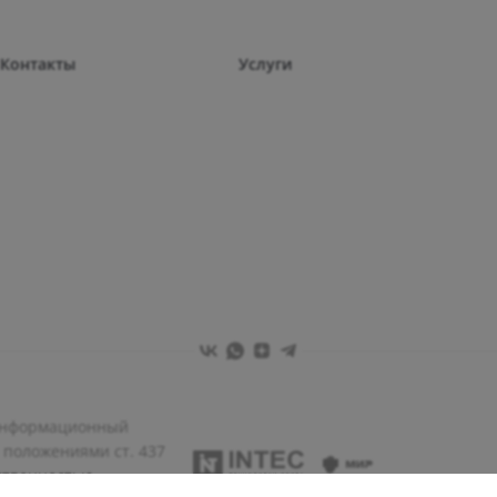
Контакты
Услуги
 информационный
 положениями ст. 437
тственностью