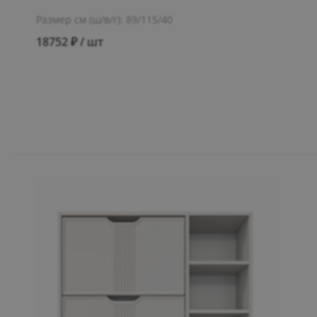
Размер см (ш/в/г): 89/115/40
18752 ₽ / шт