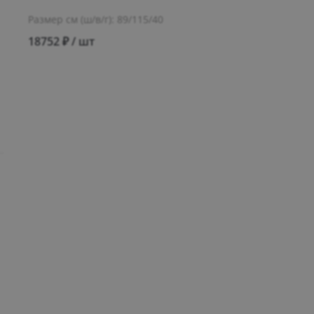
Размер см (ш/в/г): 89/115/40
18752 ₽ / шт