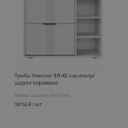
Тумба Эмилия
ЭЛ-42
кашемир/
шарли керамика
Размер см (ш/в/г): 89/115/40
18752 ₽ / шт