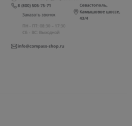
Севастополь,
8 (800) 505-75-71
Камышовое шоссе,
Заказать звонок
43/4
ПН - ПТ: 08:30 – 17:30
СБ - ВС: Выходной
info@compass-shop.ru