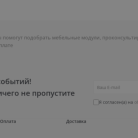
помогут подобрать мебельные модули, проконсультир
плате
событий!
ичего не пропустите
Я согласен(а) на
о
Оплата
Доставка