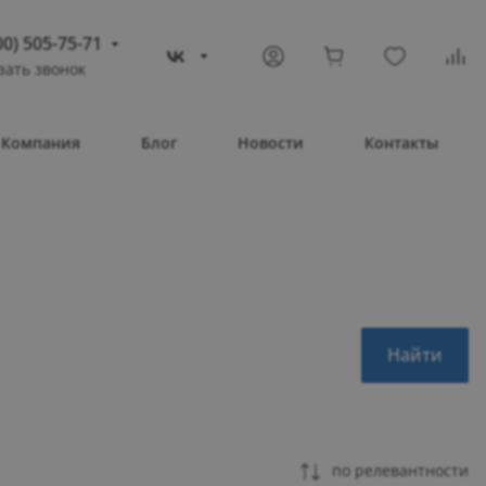
00) 505-75-71
зать звонок
) 505-75-71
тополь
Компания
Блог
Новости
Контакты
овое шоссе, 43/4
Т 08:30 – 17:30
ВС Выходной
compass-shop.ru
Найти
по релевантности