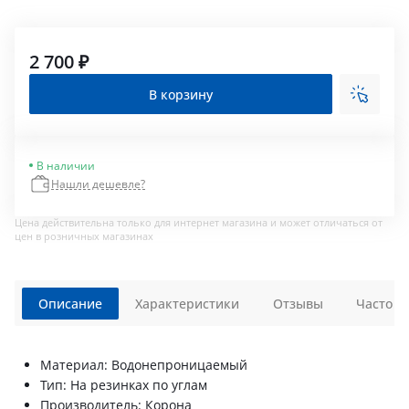
2 700 ₽
В корзину
В наличии
Нашли дешевле?
Цена действительна только для интернет магазина и может отличаться от
цен в розничных магазинах
Описание
Характеристики
Отзывы
Часто з
Материал: Водонепроницаемый
Тип: На резинках по углам
Производитель: Корона