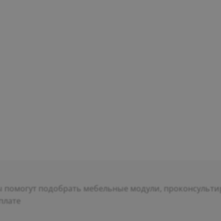
помогут подобрать мебельные модули, проконсультир
плате