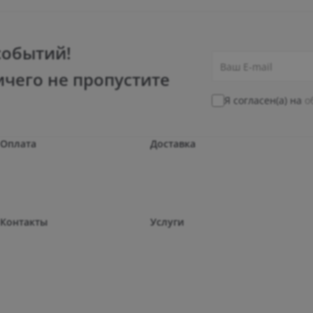
событий!
ичего не пропустите
Я согласен(а) на
о
Оплата
Доставка
Контакты
Услуги