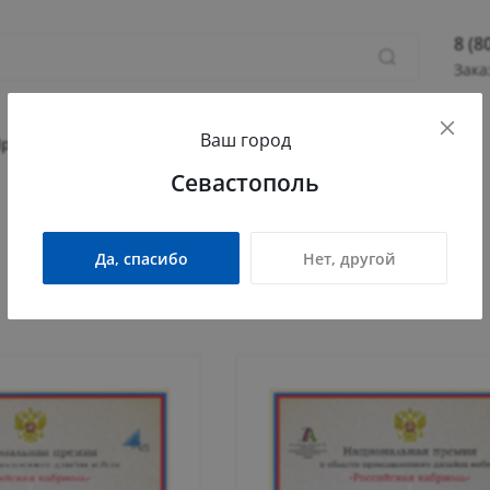
8 (8
Зака
8 (800
Ваш город
Севас
Прихожая
Гостиная
Детская
Офис
Севастополь
Камыш
ПН - П
СБ - 
Да, спасибо
Нет, другой
info@