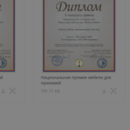
ой
Национальная премия мебели для
прихожей
731.71 КБ