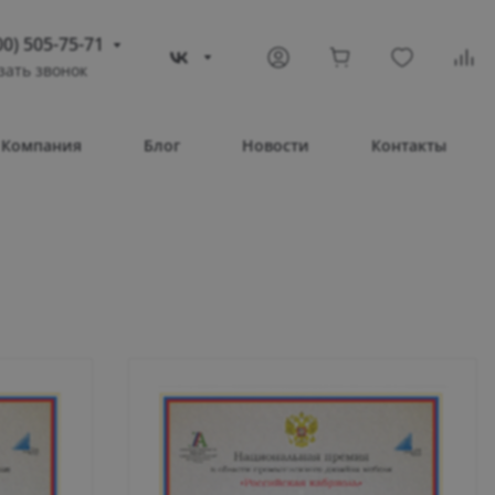
00) 505-75-71
зать звонок
) 505-75-71
тополь
Компания
Блог
Новости
Контакты
овое шоссе, 43/4
Т 08:30 – 17:30
ВС Выходной
compass-shop.ru