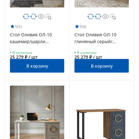
5
(5)
5
(4)
Стол Оливия ОЛ-10
Стол Оливия ОЛ-10
кашемир/шарли
глиняный серый/
керамика/каркас
риолит/каркас черный
В наличии
В наличии
черный
25 279 ₽ / шт
25 279 ₽ / шт
В корзину
В корзину