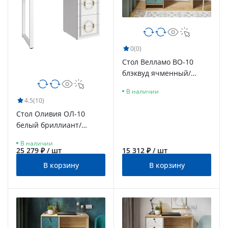
0
(0)
Стол Велламо ВО-10
блэквуд ячменный/
бирюза
В наличии
4.5
(10)
Стол Оливия ОЛ-10
белый бриллиант/
бланж/каркас белый
В наличии
25 279 ₽ / шт
15 312 ₽ / шт
В корзину
В корзину