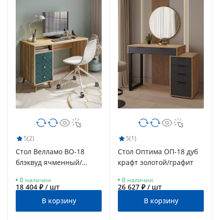
5
(2)
5
(1)
Стол Велламо ВО-18
Стол Оптима ОП-18 дуб
блэквуд ячменный/
крафт золотой/графит
морская волна (левый)
В наличии
В наличии
18 404 ₽ / шт
26 627 ₽ / шт
В корзину
В корзину