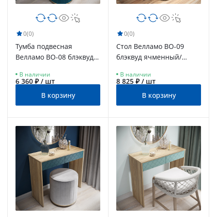
0
(0)
0
(0)
Тумба подвесная
Стол Велламо ВО-09
Велламо ВО-08 блэквуд
блэквуд ячменный/
ячменный/бланж
бланж
В наличии
В наличии
6 360 ₽ / шт
8 825 ₽ / шт
В корзину
В корзину