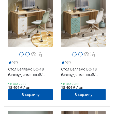
5
(2)
5
(2)
Стол Велламо ВО-18
Стол Велламо ВО-18
блэквуд ячменный/
блэквуд ячменный/
бланж (левый)
бирюза (левый)
В наличии
В наличии
18 404 ₽ / шт
18 404 ₽ / шт
В корзину
В корзину