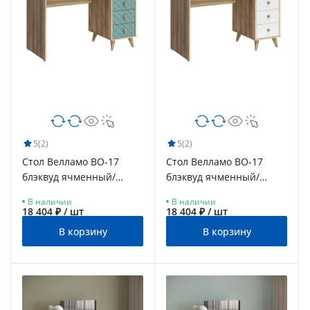
5
(2)
5
(2)
Стол Велламо ВО-17
Стол Велламо ВО-17
блэквуд ячменный/
блэквуд ячменный/
бирюза (правый)
бланж (правый)
В наличии
В наличии
18 404 ₽ / шт
18 404 ₽ / шт
В корзину
В корзину