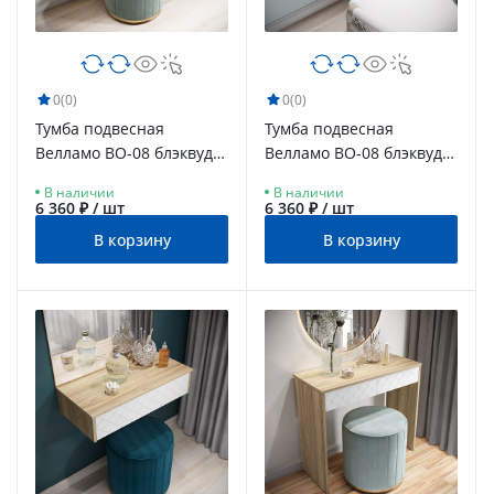
0
(0)
0
(0)
Тумба подвесная
Тумба подвесная
Велламо ВО-08 блэквуд
Велламо ВО-08 блэквуд
ячменный/морская
ячменный/бирюза
В наличии
В наличии
волна
6 360 ₽ / шт
6 360 ₽ / шт
В корзину
В корзину