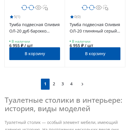
5
(1)
0
(0)
Тумба подвесная Оливия
Тумба подвесная Оливия
ОЛ-20 дуб барокко
ОЛ-20 глиняный серый/
янтарный/неаполь
риолит
В наличии
В наличии
6 955 ₽ / шт
6 955 ₽ / шт
В корзину
В корзину
1
2
3
4
Туалетные столики в интерьере:
история, виды моделей
Туалетный столик — особый элемент мебели, имеющий
давнюю историю. На протяжении нескольких веков они