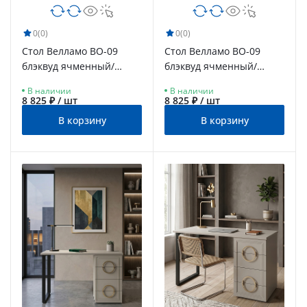
0
(0)
0
(0)
Стол Велламо ВО-09
Стол Велламо ВО-09
блэквуд ячменный/
блэквуд ячменный/
морская волна
бирюза
В наличии
В наличии
8 825 ₽ / шт
8 825 ₽ / шт
В корзину
В корзину