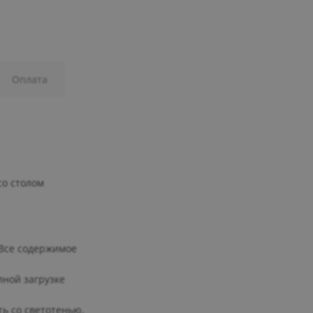
Оплата
со столом
Все содержимое
лной загрузке
ть со светотенью.