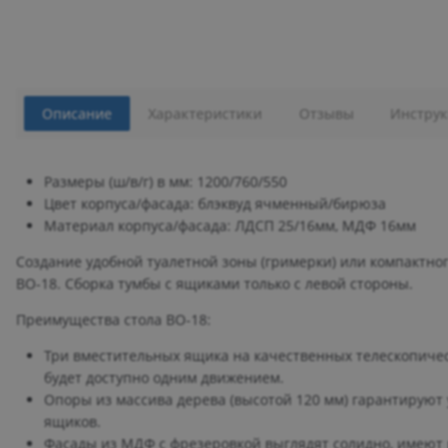
Описание
Характеристики
Отзывы
Инструк
Размеры (ш/в/г) в мм: 1200/760/550
Цвет корпуса/фасада: блэквуд ячменный/бирюза
Материал корпуса/фасада: ЛДСП 25/16мм, МДФ 16мм
Создание удобной туалетной зоны (гримерки) или компактног
ВО-18. Сборка тумбы с ящиками только с левой стороны.
Преимущества стола ВО-18:
Три вместительных ящика на качественных телескопиче
будет доступно одним движением.
Опоры из массива дерева (высотой 120 мм) гарантируют
ящиков.
Фасады из МДФ с фрезеровкой выглядят солидно, имеют 