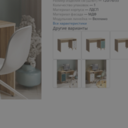
Размер изделия см (ш/в/г)
—
120/76/55
Количество упаковок
—
1
Материал корпуса
—
ЛДСП
Материал фасада
—
МДФ
Модульная линейка
—
Велламо
Все характеристики
Другие варианты