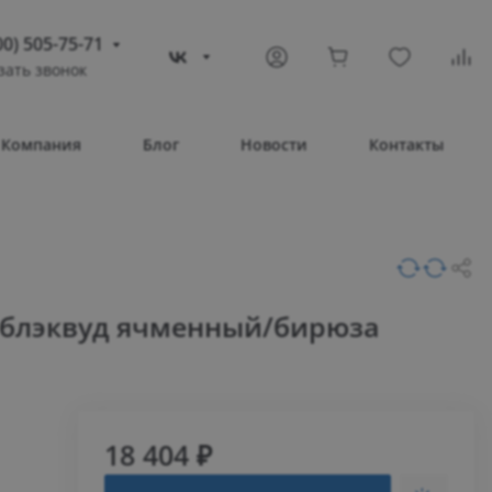
00) 505-75-71
зать звонок
) 505-75-71
тополь
Компания
Блог
Новости
Контакты
овое шоссе, 43/4
Т 08:30 – 17:30
ВС Выходной
compass-shop.ru
 блэквуд ячменный/бирюза
18 404 ₽