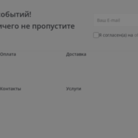
событий!
ичего не пропустите
Я согласен(а) на
о
Оплата
Доставка
Контакты
Услуги