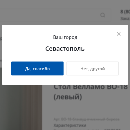
8 (8
Зака
8 (800
Ваш город
Севас
Прихожая
Гостиная
Детская
Офис
Севастополь
Камыш
ПН - П
эквуд ячменный/бирюза (левый)
СБ - 
Да, спасибо
Нет, другой
info@
Стол Велламо ВО-18
(левый)
Арт. ВО-18-блэквуд-ячменный-бирюза
Характеристики