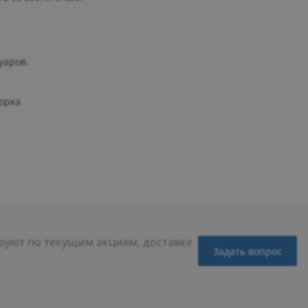
уаров.
орка
уют по текущим акциям, доставке
Задать вопрос