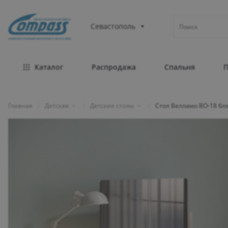
МЕБЕЛЬНАЯ ФАБРИКА
Севастополь
ОФИЦИАЛЬНЫЙ ИНТЕРНЕТ-МАГАЗИН
Каталог
Распродажа
Спальня
Главная
/
Детская
/
Детские столы
/
Стол Велламо ВО-18 бл