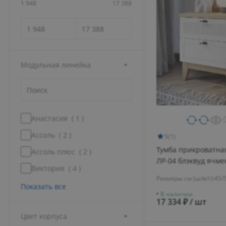
1 948
17 388
Модульная линейка
Анастасия (
1
)
Ассоль (
2
)
5
(1)
Тумба прикроватна
Ассоль плюс (
2
)
ЛР-04 блэквуд ячм
Виктория (
4
)
белый бриллиант/
Размеры см (ш/в/г):
45/
Показать все
В наличии
17 334 ₽ / шт
Цвет корпуса