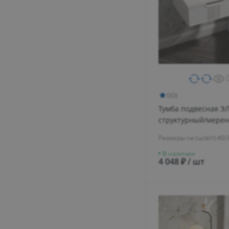
0
(0)
Тумба подвесная Э
структурный/мерен
Размеры см (ш/в/г):
40/
В наличии
4 048 ₽ / шт