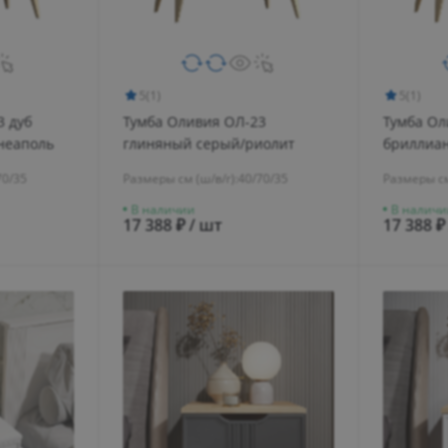
5
(1)
5
(1)
3 дуб
Тумба Оливия ОЛ-23
Тумба Ол
неаполь
глиняный серый/риолит
бриллиа
70/35
Размеры см (ш/в/г):
40/70/35
Размеры см
В наличии
В наличи
17 388 ₽ / шт
17 388 ₽