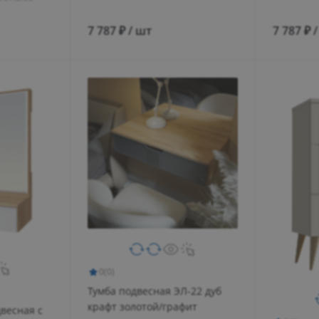
7 787 ₽ / шт
7 787 ₽ 
0
(0)
Тумба подвесная ЭЛ-22 дуб
крафт золотой/графит
весная с