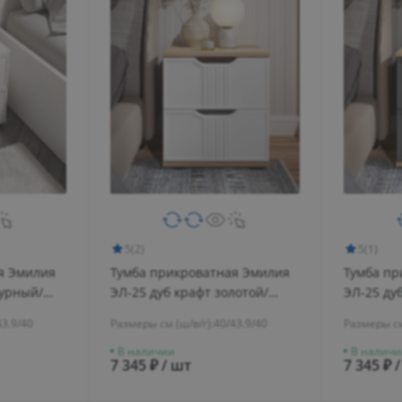
5
(2)
5
(1)
я Эмилия
Тумба прикроватная Эмилия
Тумба пр
турный/
ЭЛ-25 дуб крафт золотой/
ЭЛ-25 ду
меренга
графит
43.9/40
Размеры см (ш/в/г):
40/43.9/40
Размеры см
В наличии
В наличи
7 345 ₽ / шт
7 345 ₽ 