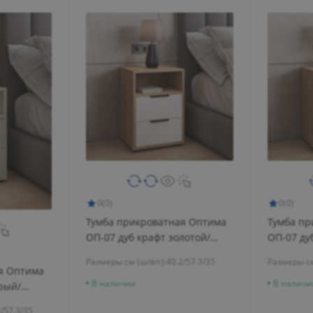
0
(0)
0
(0)
Тумба прикроватная Оптима
Тумба пр
ОП-07 дуб крафт золотой/
ОП-07 ду
меренга
графит
Размеры см (ш/в/г):
40.2/57.3/35
Размеры см
я Оптима
В наличии
В наличи
рый/
2/57.3/35