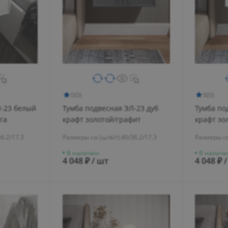
0
(0)
0
(0)
Л-23 белый
Тумба подвесная ЭЛ-23 дуб
Тумба по
га
крафт золотой/графит
крафт зо
36.2/17.3
Размеры см (ш/в/г):
40/36.2/17.3
Размеры см
В наличии
В наличи
4 048 ₽ / шт
4 048 ₽ 