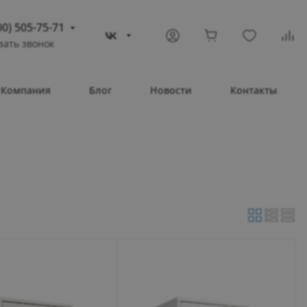
00) 505-75-71
зать звонок
) 505-75-71
тополь
Компания
Блог
Новости
Контакты
овое шоссе, 43/4
Т 08:30 – 17:30
ВС Выходной
compass-shop.ru