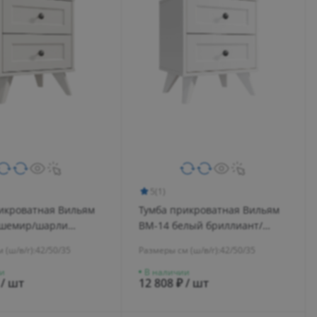
5
(1)
икроватная Вильям
Тумба прикроватная Вильям
ашемир/шарли
ВМ-14 белый бриллиант/
а
бланж
 (ш/в/г):
42/50/35
Размеры см (ш/в/г):
42/50/35
и
В наличии
 / шт
12 808 ₽ / шт