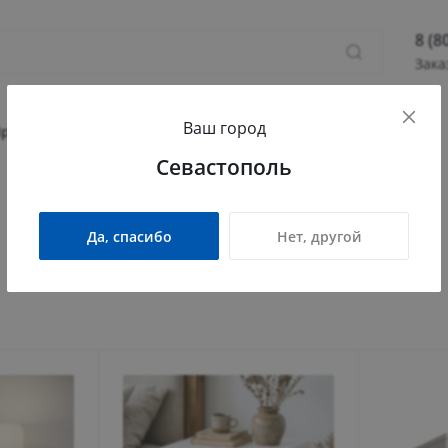
8 (8
Зака
8 (800
Ваш город
Севас
Прихожая
Гостиная
Детская
Офис
Севастополь
Камыш
ПН - П
СБ - 
Да, спасибо
Нет, другой
info@