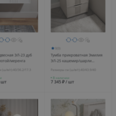
0
(0)
двесная ЭЛ-23 дуб
Тумба прикроватная Эмилия
лотой/меренга
ЭЛ-25 кашемир/шарли
керамика
 (ш/в/г):
40/36.2/17.3
Размеры см (ш/в/г):
40/43.9/40
и
В наличии
/ шт
7 345 ₽ / шт