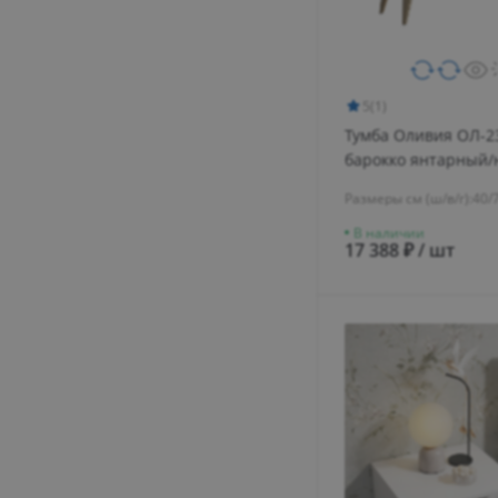
5
(1)
Тумба Оливия ОЛ-2
барокко янтарный/
Размеры см (ш/в/г):
40/
В наличии
17 388 ₽ / шт