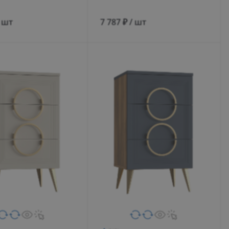
/ шт
7 787 ₽ / шт