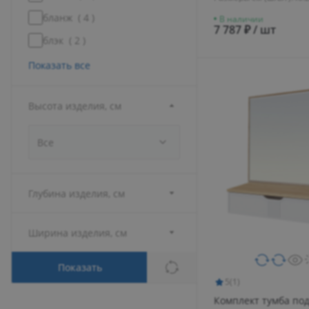
бланж (
4
)
В наличии
7 787 ₽ / шт
блэк (
2
)
Показать все
Высота изделия, см
Все
Глубина изделия, см
Ширина изделия, см
Показать
5
(1)
Комплект тумба под