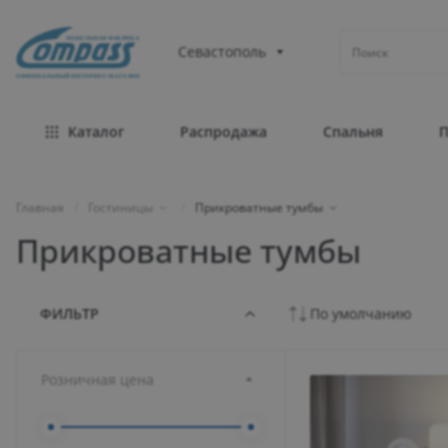
МЕБЕЛЬНАЯ ФАБРИКА
Севастополь
ОФИЦИАЛЬНЫЙ ИНТЕРНЕТ-МАГАЗИН
Каталог
Распродажа
Спальня
Главная
/
Гостиницы
/
Прикроватные тумбы
Прикроватные тумбы
ФИЛЬТР
По умолчанию
Розничная цена