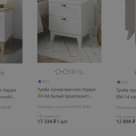
5
(1)
5
(2)
Тумба прикроватная Ларри
я Ларри
Тумба пр
ЛР-04 белый бриллиант/
енный/
ВМ-14 к
бланж
бланж
керамик
Размеры см (ш/в/г):
45/52.8/40
52.8/40
Размеры см
В наличии
В наличи
17 334 ₽ / шт
12 808 ₽