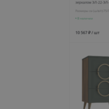
зеркалом ЭЛ-22-ЭЛ-
крафт золотой/мер
Размеры см (ш/в/г):
75/
В наличии
10 567 ₽ / шт