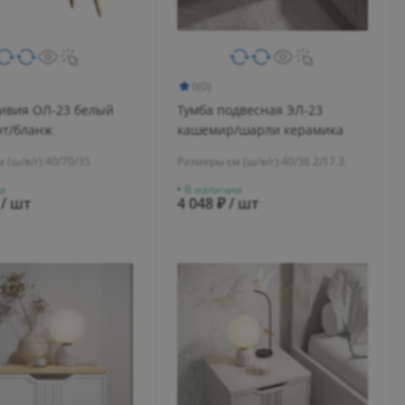
0
(0)
ивия ОЛ-23 белый
Тумба подвесная ЭЛ-23
нт/бланж
кашемир/шарли керамика
 (ш/в/г):
40/70/35
Размеры см (ш/в/г):
40/36.2/17.3
и
В наличии
 / шт
4 048 ₽ / шт