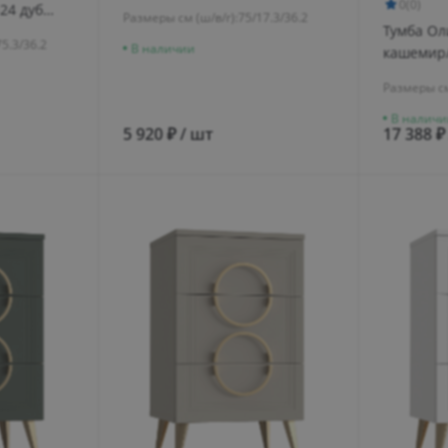
0
(0)
24 дуб
Размеры см (ш/в/г):
75/17.3/36.2
Тумба Ол
енга
75.3/36.2
В наличии
кашемир
Размеры см
В наличи
5 920 ₽ / шт
17 388 ₽