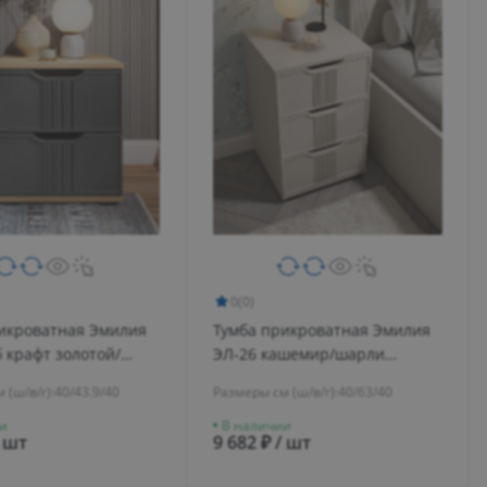
0
(0)
икроватная Эмилия
Тумба прикроватная Эмилия
б крафт золотой/
ЭЛ-26 кашемир/шарли
керамика
 (ш/в/г):
40/43.9/40
Размеры см (ш/в/г):
40/63/40
и
В наличии
/ шт
9 682 ₽ / шт