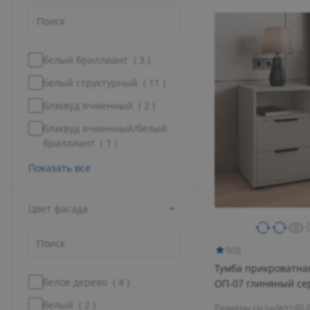
белый бриллиант (
3
)
белый структурный (
11
)
блэквуд ячменный (
2
)
блэквуд ячменный/белый
бриллиант (
1
)
Показать все
Цвет фaсада
0
(0)
Тумба прикроватна
белое дерево (
4
)
ОП-07 глиняный се
риолит
белый (
2
)
Размеры см (ш/в/г):
40.