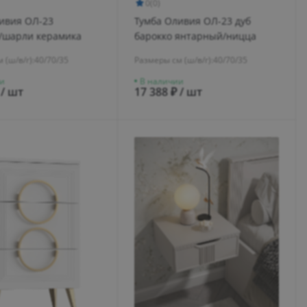
0
(0)
ивия ОЛ-23
Тумба Оливия ОЛ-23 дуб
/шарли керамика
барокко янтарный/ницца
 (ш/в/г):
40/70/35
Размеры см (ш/в/г):
40/70/35
и
В наличии
 / шт
17 388 ₽ / шт