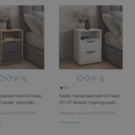
0
(0)
икроватная Оптима
Тумба прикроватная Оптима
б крафт золотой/
ОП-07 белый структурный/
меренга
 (ш/в/г):
40.2/57.3/35
Размеры см (ш/в/г):
40.2/57.3/35
и
В наличии