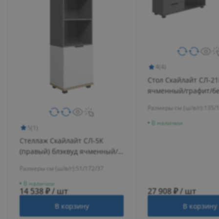
4
(4)
Стол Скайлайт СЛ-21
ячменный/графит/б
Размеры см (ш/в/г):
135/
В наличии
5
(1)
Стеллаж Скайлайт СЛ-5К
(правый) блэквуд ячменный/
графит/белый/меренга
Размеры см (ш/в/г):
51/172/37
В наличии
14 538 ₽ / шт
27 908 ₽ / шт
В корзину
В корзину