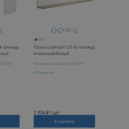
0
(0)
К блэквуд
Полка Скайлайт СЛ-40 блэквуд
елый
ячменный/белый
107/75.5
Размеры см (ш/в/г):
120/20/18
В наличии
1 934 ₽ / шт
В корзину