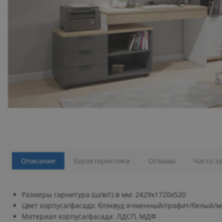
Описание
Характеристики
Отзывы
Часто з
Размеры гарнитура (ш/в/г) в мм: 2429х1720х520
Цвет корпуса/фасада: блэквуд ячменный/графит/белый/м
Материал корпуса/фасада: ЛДСП, МДФ