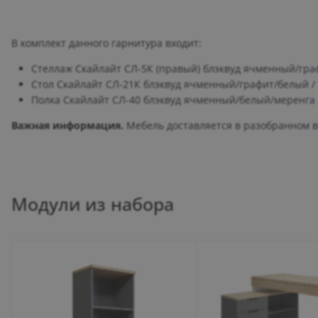
В комплект данного гарнитура входит:
Стеллаж Скайлайт СЛ-5К (правый) блэквуд ячменный/гра
Стол Скайлайт СЛ-21К блэквуд ячменный/графит/белый /
Полка Скайлайт СЛ-40 блэквуд ячменный/белый/меренга 
Важная информация.
Мебель доставляется в разобранном ви
Модули из набора