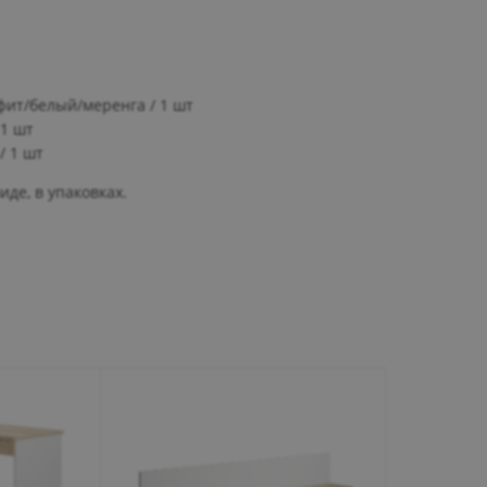
фит/белый/меренга / 1 шт
 1 шт
/ 1 шт
де, в упаковках.