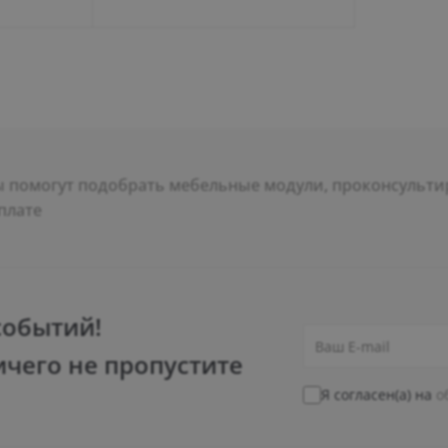
помогут подобрать мебельные модули, проконсультир
плате
событий!
ичего не пропустите
Я согласен(а) на
о