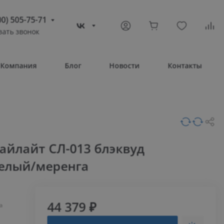
00) 505-75-71
зать звонок
) 505-75-71
тополь
Компания
Блог
Новости
Контакты
овое шоссе, 43/4
Т 08:30 – 17:30
ВС Выходной
compass-shop.ru
айлайт СЛ-013 блэквуд
елый/меренга
44 379 ₽
а