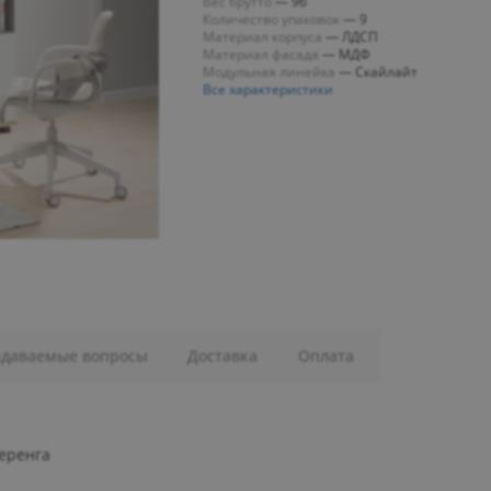
Вес брутто
—
96
Количество упаковок
—
9
Материал корпуса
—
ЛДСП
Материал фасада
—
МДФ
Модульная линейка
—
Скайлайт
Все характеристики
адаваемые вопросы
Доставка
Оплата
еренга