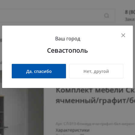
8 (8
Зака
8 (800
Ваш город
Севас
Прихожая
Гостиная
Детская
Офис
Севастополь
Камыш
ПН - П
айлайт СЛ-013 блэквуд ячменный/графит/белый/меренга
СБ - 
Да, спасибо
Нет, другой
info@
Комплект мебели Ск
ячменный/графит/б
Арт. СЛ-013-блэквуд-ячм-графит-бел-меренг
Характеристики