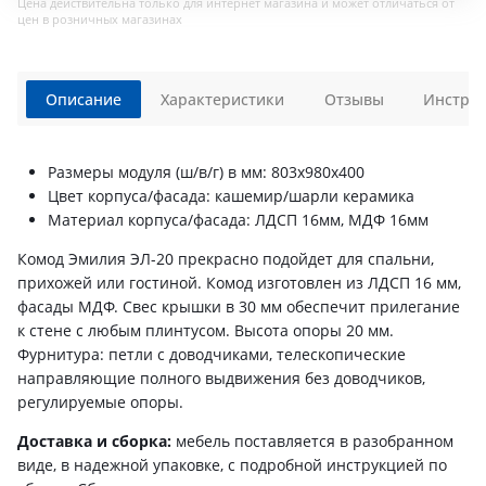
Цена действительна только для интернет магазина и может отличаться от
цен в розничных магазинах
Описание
Характеристики
Отзывы
Инструк
Размеры модуля (ш/в/г) в мм: 803х980х400
Цвет корпуса/фасада: кашемир/шарли керамика
Материал корпуса/фасада: ЛДСП 16мм, МДФ 16мм
Комод Эмилия ЭЛ-20 прекрасно подойдет для спальни,
прихожей или гостиной. Комод изготовлен из ЛДСП 16 мм,
фасады МДФ. Свес крышки в 30 мм обеспечит прилегание
к стене с любым плинтусом. Высота опоры 20 мм.
Фурнитура: петли с доводчиками, телескопические
направляющие полного выдвижения без доводчиков,
регулируемые опоры.
Доставка и сборка:
мебель поставляется в разобранном
виде, в надежной упаковке, с подробной инструкцией по