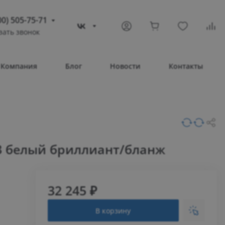
00) 505-75-71
зать звонок
) 505-75-71
тополь
Компания
Блог
Новости
Контакты
овое шоссе, 43/4
Т 08:30 – 17:30
ВС Выходной
compass-shop.ru
3 белый бриллиант/бланж
32 245 ₽
В корзину