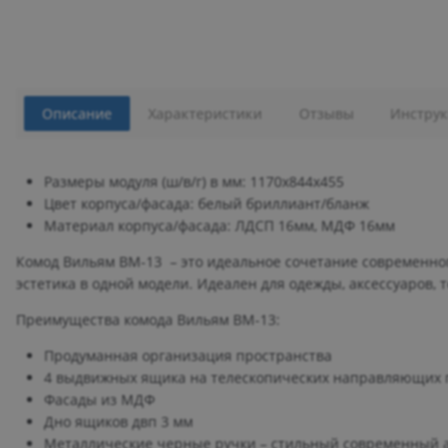
Описание
Характеристики
Отзывы
Инструк
Размеры модуля (ш/в/г) в мм: 1170х844х455
Цвет корпуса/фасада: белый бриллиант/бланж
Материал корпуса/фасада: ЛДСП 16мм, МДФ 16мм
Комод Вильям ВМ-13 – это идеальное сочетание современног
эстетика в одной модели. Идеален для одежды, аксессуаров, 
Преимущества комода Вильям ВМ-13:
Продуманная организация пространства
4 выдвижных ящика на телескопических направляющих 
Фасады из МДФ
Дно ящиков двп 3 мм
Металлические черные ручки – стильный современный 