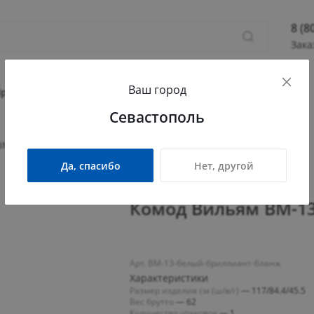
8 (8
Зака
8 (800
Ваш город
Севас
Прихожая
Гостиная
Детская
Офис
Севастополь
Камыш
ПН - П
ВМ-13 белый бриллиант/бланж
СБ - 
Да, спасибо
Нет, другой
info@
Комод Вильям ВМ-1
Арт. ВМ-13-белый-бриллиант-бланж
Характеристики
Размер изделия см (ш/в/г)
—
117/84.4/45.5
Вес брутто
—
62
Количество упаковок
—
1