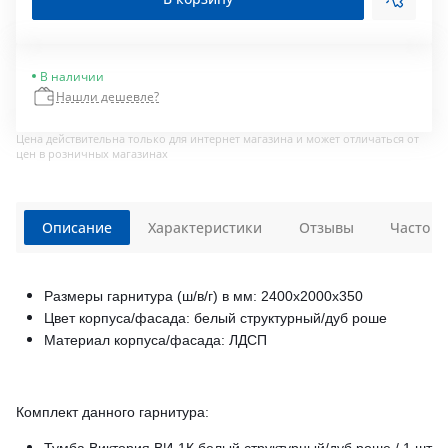
В наличии
Нашли дешевле?
Цена действительна только для интернет магазина и может отличаться от
цен в розничных магазинах
Описание
Характеристики
Отзывы
Часто з
Размеры гарнитура (ш/в/г) в мм: 2400х2000х350
Цвет корпуса/фасада: белый структурный/дуб роше
Материал корпуса/фасада: ЛДСП
Комплект данного гарнитура:
Тумба Виктория ВИ-1К белый структурный/дуб роше / 1 шт