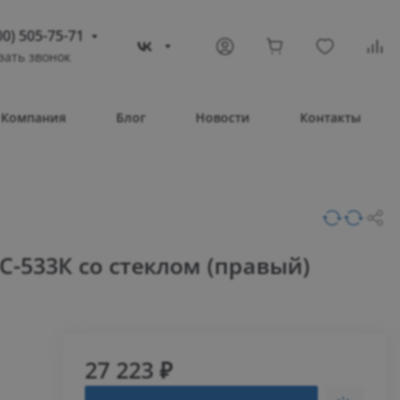
00) 505-75-71
зать звонок
) 505-75-71
тополь
Компания
Блог
Новости
Контакты
овое шоссе, 43/4
Т 08:30 – 17:30
ВС Выходной
compass-shop.ru
С-533К со стеклом (правый)
27 223 ₽