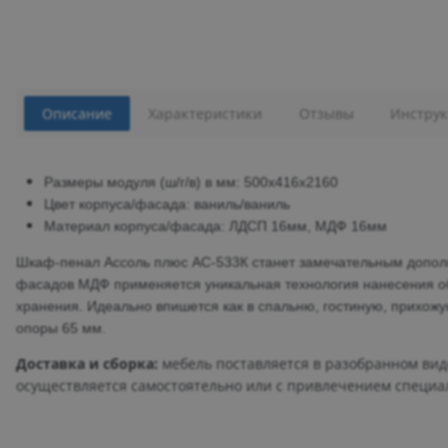
Описание
Характеристики
Отзывы
Инструк
Размеры модуля (ш/г/в) в мм: 500х416х2160
Цвет корпуса/фасада: ваниль/ваниль
Материал корпуса/фасада: ЛДСП 16мм, МДФ 16мм
Шкаф-пенал Ассоль плюс АС-533К станет замечательным допол
фасадов МДФ применяется уникальная технология нанесения о
хранения.
Идеально впишется как в спальню, гостиную, прихожую
опоры 65 мм.
Доставка и сборка:
мебель поставляется в разобранном виде
осуществляется самостоятельно или с привлечением специа