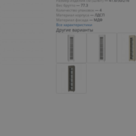
Размер изделия см (ш/в/г)
—
41.6/50/216
Вес брутто
—
77.3
Количество упаковок
—
4
Материал корпуса
—
ЛДСП
Материал фасада
—
МДФ
Все характеристики
Другие варианты