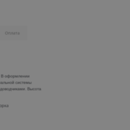
Оплата
.
В оформлении
альной системы
 доводчиками.
Высота
борка