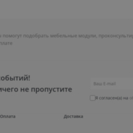
помогут подобрать мебельные модули, проконсультир
плате
событий!
ичего не пропустите
Я согласен(а) на
о
Оплата
Доставка