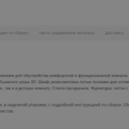
ция по сборке
Часто задаваемые вопросы
Доставка
нением для обустройства комфортной и функциональной комнаты
бъемного узора 3D.
Шкаф укомплектован пятью полками для
оптим
, так и в детскую комнату. Стекло прозрачное.
Фурнитура: петли с
, в надежной упаковке, с подробной инструкцией по сборке. С
листов.