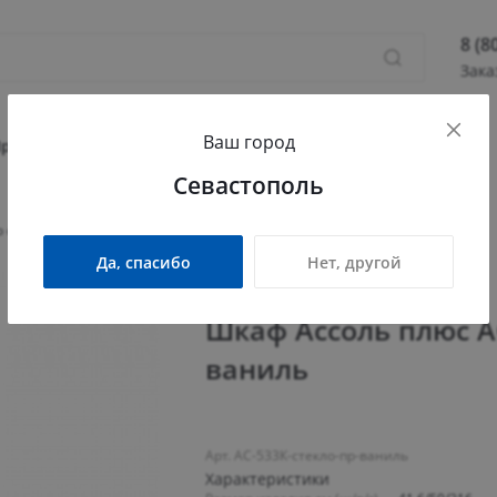
8 (8
Зака
8 (800
Ваш город
Севас
Прихожая
Гостиная
Детская
Офис
Севастополь
Камыш
ПН - П
о стеклом (правый) ваниль
СБ - 
Да, спасибо
Нет, другой
info@
Шкаф Ассоль плюс А
ваниль
Арт. АС-533К-стекло-пр-ваниль
Характеристики