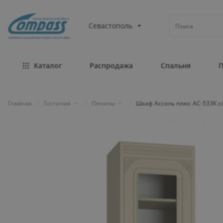
МЕБЕЛЬНАЯ ФАБРИКА
Севастополь
ОФИЦИАЛЬНЫЙ ИНТЕРНЕТ-МАГАЗИН
Каталог
Распродажа
Спальня
Главная
/
Гостиная
/
Пеналы
/
Шкаф Ассоль плюс АС-533К с