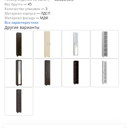
Вес брутто
—
45
Количество упаковок
—
3
Материал корпуса
—
ЛДСП
Материал фасада
—
МДФ
Все характеристики
Другие варианты