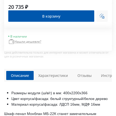
20 735 ₽
В корзину
В наличии
Нашли дешевле?
Цена действительна только для интернет магазина и может отличаться от
цен в розничных магазинах
Описание
Характеристики
Отзывы
Инструк
Размеры модуля (ш/в/г) в мм: 400х2200х366
Цвет корпуса/фасада: белый структурный/белое дерево
Материал корпуса/фасада: ЛДСП 16мм, МДФ 16мм
Шкаф-пенал Монблан МБ-22К станет замечательным