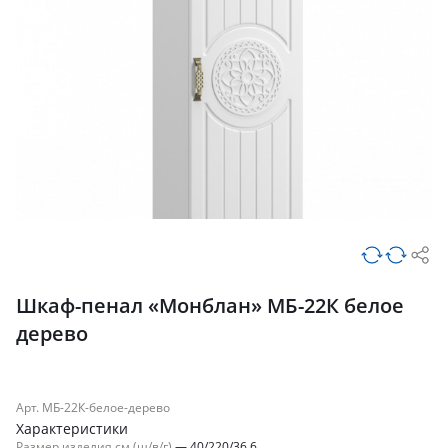
Шкаф-пенал «Монблан» МБ-22К белое
дерево
Арт. МБ-22К-белое-дерево
Характеристики
Размер изделия см (ш/в/г)
—
40/220/36.6