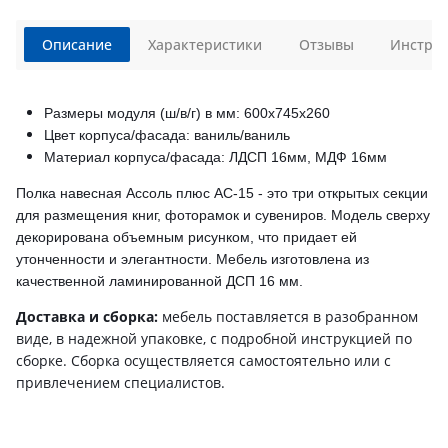
Описание
Характеристики
Отзывы
Инструк
Размеры модуля (ш/в/г) в мм: 600х745х260
Цвет корпуса/фасада: ваниль/ваниль
Материал корпуса/фасада: ЛДСП 16мм, МДФ 16мм
Полка навесная Ассоль плюс АС-15 - это три открытых секции
для размещения книг, фоторамок и сувениров. Модель сверху
декорирована объемным рисунком, что придает ей
утонченности и элегантности.
Мебель изготовлена из
качественной ламинированной ДСП
16 мм
.
Доставка и сборка:
мебель поставляется в разобранном
виде, в надежной упаковке, с подробной инструкцией по
сборке. Сборка осуществляется самостоятельно или с
привлечением специалистов.