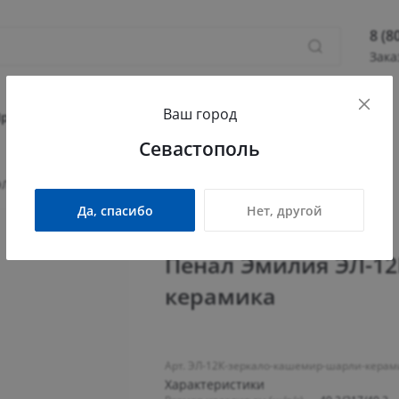
8 (8
Зака
8 (800
Ваш город
Севас
Прихожая
Гостиная
Детская
Офис
Севастополь
Камыш
ПН - П
Л-12К с зеркалом кашемир/шарли керамика
СБ - 
Да, спасибо
Нет, другой
info@
Пенал Эмилия ЭЛ-1
керамика
Арт. ЭЛ-12К-зеркало-кашемир-шарли-керам
Характеристики