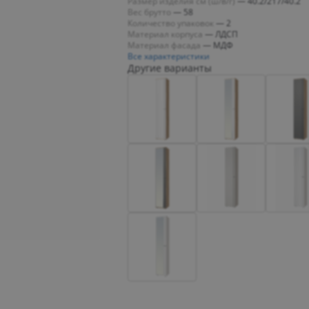
Размер изделия см (ш/в/г)
—
40.2/217/40.2
Вес брутто
—
58
Количество упаковок
—
2
Материал корпуса
—
ЛДСП
Материал фасада
—
МДФ
Все характеристики
Другие варианты