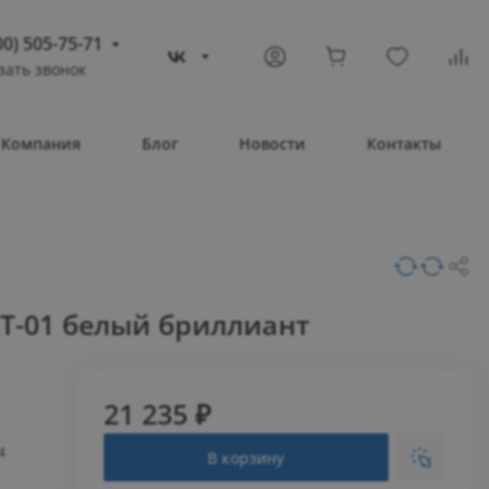
00) 505-75-71
зать звонок
) 505-75-71
тополь
Компания
Блог
Новости
Контакты
овое шоссе, 43/4
Т 08:30 – 17:30
ВС Выходной
compass-shop.ru
Т-01 белый бриллиант
21 235 ₽
4
В корзину