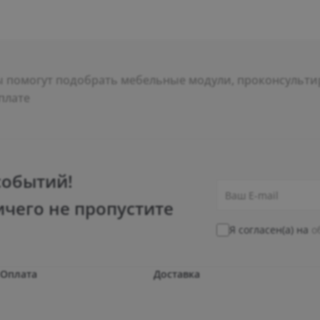
помогут подобрать мебельные модули, проконсультир
плате
событий!
ичего не пропустите
Я согласен(а) на
о
Оплата
Доставка