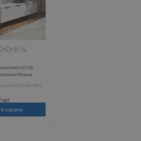
Контемпо КТ-05
иллиант/бланж
(ш/в/г):
153.2/46.2/40.5
и
/ шт
В корзину