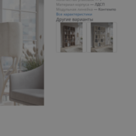
Материал корпуса
—
ЛДСП
Модульная линейка
—
Контемпо
Все характеристики
Другие варианты