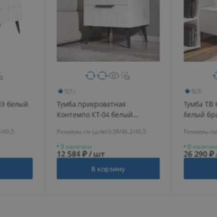
5
(1)
5
(3)
03 белый
Тумба прикроватная
Тумба ТВ 
Контемпо КТ-04 белый
белый бр
бриллиант/бланж
/40.5
Размеры см (ш/в/г):
38/46.2/40.5
Размеры см 
В наличии
В наличи
12 584 ₽ / шт
26 290 ₽ 
В корзину