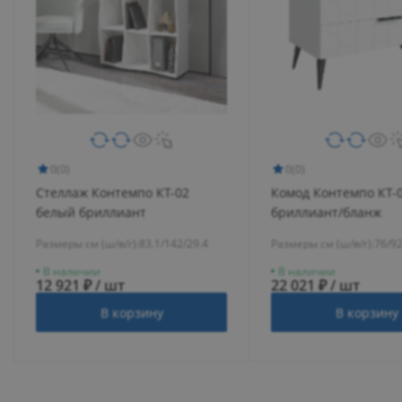
0
(0)
0
(0)
Стеллаж Контемпо КТ-02
Комод Контемпо КТ-
белый бриллиант
бриллиант/бланж
Размеры см (ш/в/г):
83.1/142/29.4
Размеры см (ш/в/г):
76/92
В наличии
В наличии
12 921 ₽ / шт
22 021 ₽ / шт
В корзину
В корзину