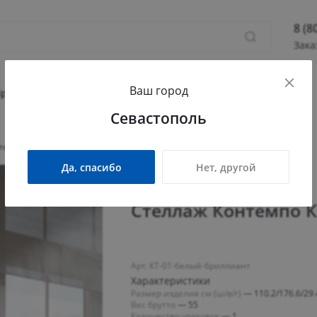
8 (8
Зака
8 (800
Ваш город
Севас
Прихожая
Гостиная
Детская
Офис
Севастополь
Камыш
ПН - П
темпо КТ-01 белый бриллиант
СБ - 
Да, спасибо
Нет, другой
info@
Стеллаж Контемпо К
Арт. КТ-01-белый-бриллиант
Характеристики
Размер изделия см (ш/в/г)
—
110.2/176.6/29.
Вес брутто
—
55
Количество упаковок
—
1