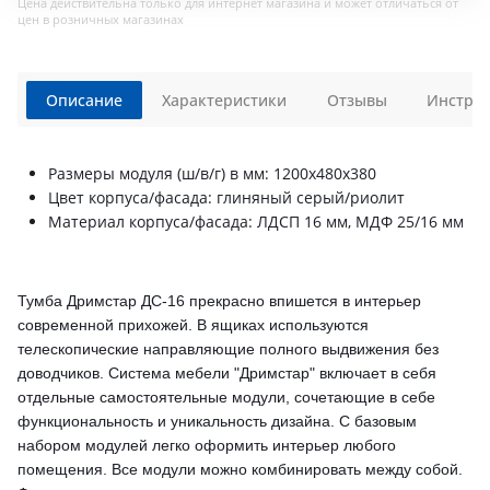
Цена действительна только для интернет магазина и может отличаться от
цен в розничных магазинах
Описание
Характеристики
Отзывы
Инструк
Размеры модуля (ш/в/г) в мм: 1200х480х380
Цвет корпуса/фасада: глиняный серый/риолит
Материал корпуса/фасада: ЛДСП 16 мм, МДФ 25/16 мм
Тумба Дримстар ДС-16 прекрасно впишется в интерьер
современной прихожей.
В ящиках используются
телескопические направляющие полного выдвижения без
доводчиков.
Система мебели "Дримстар" включает в себя
отдельные самостоятельные модули, сочетающие в себе
функциональность и уникальность дизайна. С базовым
набором модулей легко оформить интерьер любого
помещения. Все модули можно комбинировать между собой.