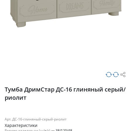
Тумба ДримСтар ДС-16 глиняный серый/
риолит
Арт. ДС-16-глиняный-серый-риолит
Характеристики
Размер изделия см (ш/в/г)
—
38/120/48