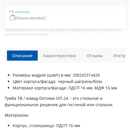
В наличии
Нашли дешевле?
Цена действительна только для интернет магазина и может отличаться от
цен в розничных магазинах
Описание
Характеристики
Отзывы
Инструк
Размеры модуля (ш/в/г) в мм: 2002х531х426
Цвет корпуса/фасада: черный шагрень/блэк
Материал корпуса/фасада: ЛДСП 16 мм, МДФ 16 мм
Тумба ТВ / комод Оптима ОП-24 – это стильное и
функциональное решение для гостиной или спальни.
Материалы:
Корпус, столешница: ЛДСП 16 мм