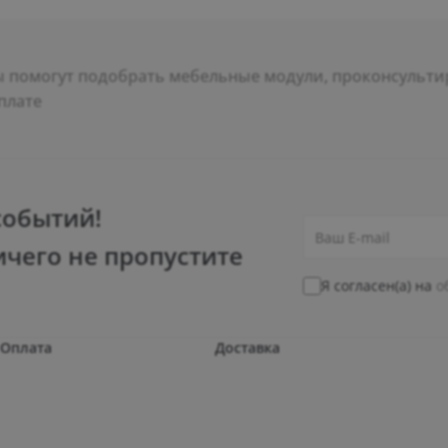
помогут подобрать мебельные модули, проконсультир
плате
событий!
ичего не пропустите
Я согласен(а) на
о
Оплата
Доставка