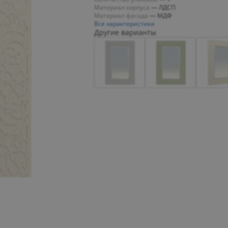
Материал корпуса
—
ЛДСП
Материал фасада
—
МДФ
Все характеристики
Другие варианты