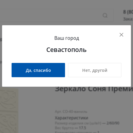
8 (8
Зака
8 (800
Ваш город
Севас
Прихожая
Гостиная
Детская
Офис
Севастополь
Камыш
ПН - П
Премиум СО-40 (600х900) ваниль
СБ - 
Да, спасибо
Нет, другой
info@
Зеркало Соня Преми
Арт. СО-40-ваниль
Характеристики
Размер изделия см (ш/в/г)
—
2/60/90
Вес брутто
—
17.5
Количество упаковок
—
1