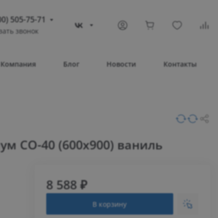
00) 505-75-71
зать звонок
) 505-75-71
тополь
Компания
Блог
Новости
Контакты
овое шоссе, 43/4
Т 08:30 – 17:30
ВС Выходной
compass-shop.ru
ум СО-40 (600х900) ваниль
8 588 ₽
В корзину