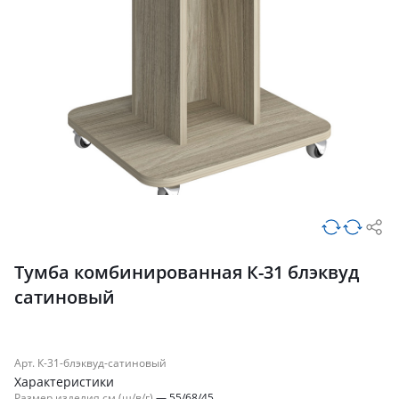
Тумба комбинированная К-31 блэквуд
сатиновый
Арт. К-31-блэквуд-сатиновый
Характеристики
Размер изделия см (ш/в/г)
—
55/68/45