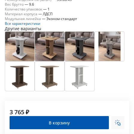
Вес брутто
—
9.6
Количество упаковок
—
1
Материал корпуса
—
ЛДСП
Модульная линейка
—
Эконом-стандарт
Все характеристики
Другие варианты
3 765 ₽
В корзину