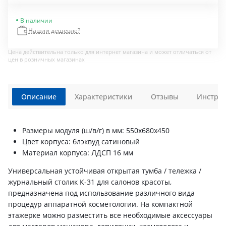
В наличии
Нашли дешевле?
Цена действительна только для интернет магазина и может отличаться от
цен в розничных магазинах
Описание
Характеристики
Отзывы
Инструк
Размеры модуля (ш/в/г) в мм: 550х680х450
Цвет корпуса: блэквуд сатиновый
Материал корпуса: ЛДСП 16 мм
Универсальная устойчивая открытая тумба / тележка /
журнальный столик К-31 для салонов красоты,
предназначена под использование различного вида
процедур аппаратной косметологии. На компактной
этажерке можно разместить все необходимые аксессуары