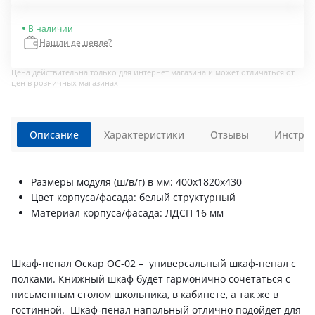
В наличии
Нашли дешевле?
Цена действительна только для интернет магазина и может отличаться от
цен в розничных магазинах
Описание
Характеристики
Отзывы
Инструк
Размеры модуля (ш/в/г) в мм: 400х1820х430
Цвет корпуса/фасада: белый структурный
Материал корпуса/фасада: ЛДСП 16 мм
Шкаф-пенал Оскар ОС-02 – универсальный шкаф-пенал с
полками. Книжный шкаф будет гармонично сочетаться с
письменным столом школьника, в кабинете, а так же в
гостинной. Шкаф-пенал напольный отлично подойдет для