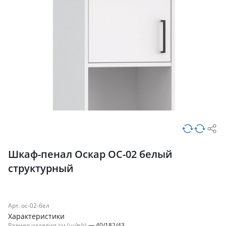
Шкаф-пенал Оскар ОС-02 белый
структурный
Арт. ос-02-бел
Характеристики
Размер изделия см (ш/в/г)
—
40/182/43