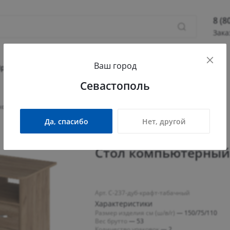
8 (8
Зака
8 (800
Ваш город
Севас
Прихожая
Гостиная
Детская
Офис
Севастополь
Камыш
ПН - П
компьютерный С-237 дуб крафт табачный
СБ - 
Да, спасибо
Нет, другой
info@
Стол компьютерный 
Арт. С-237-дуб-крафт-табачный
Характеристики
Размер изделия см (ш/в/г)
—
150/75/110
Вес брутто
—
53
Количество упаковок
—
2