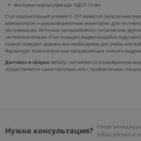
Материал корпуса/фасада: ЛДСП 16 мм
Стол компьютерный угловой С-237 является прекрасным ва
компьютером и широкоформатным монитором. Для системного
обслуживания. Источник бесперебойного питания или друг
системным блоком. Стол оснащен выдвигающейся подставкой
полкой позволит хранить все необходимое для учебы или ра
Фурнитура: телескопические направляющие полного выдвиж
Доставка и сборка:
мебель поставляется в разобранном виде
осуществляется самостоятельно или с привлечением специа
Наши менеджеры 
Нужна консультация?
в Ваш регион и о