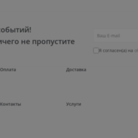
событий!
ичего не пропустите
Я согласен(а) на
о
Оплата
Доставка
Контакты
Услуги