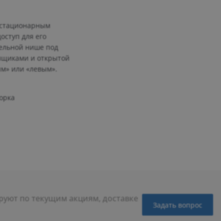
 стационарным
оступ для его
тельной нише под
ящиками и открытой
ым» или «левым».
борка
уют по текущим акциям, доставке
Задать вопрос