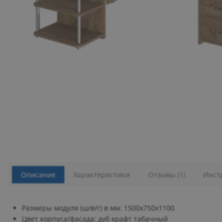
Описание
Характеристики
Отзывы (1)
Инст
Размеры модуля (ш/в/г) в мм: 1500х750х1100
Цвет корпуса/фасада: дуб крафт табачный