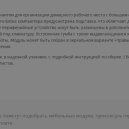
риантом для организации домашнего рабочего места с большим
 блока компьютера предусмотрена подставка, что облегчает д
ие периферийные устройства могут быть размещены в дополни
 под клавиатуру. Встроенная тумба с тремя выдвигающимися 
боты. Модуль может быть собран в зеркальном варианте «прав
ения.
, в надежной упаковке, с подробной инструкцией по сборке. С
листов.
помогут подобрать мебельные модули, проконсультир
плате