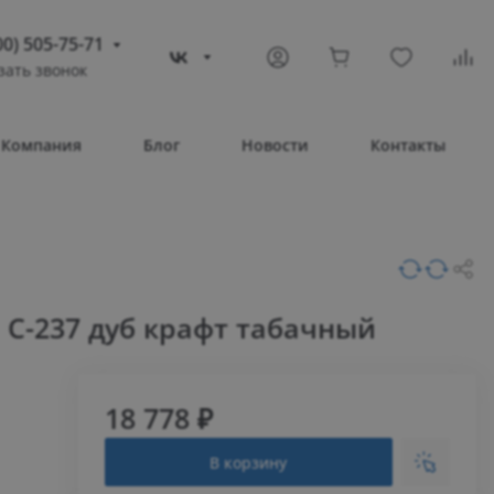
00) 505-75-71
зать звонок
) 505-75-71
тополь
Компания
Блог
Новости
Контакты
овое шоссе, 43/4
Т 08:30 – 17:30
ВС Выходной
compass-shop.ru
С-237 дуб крафт табачный
18 778 ₽
В корзину