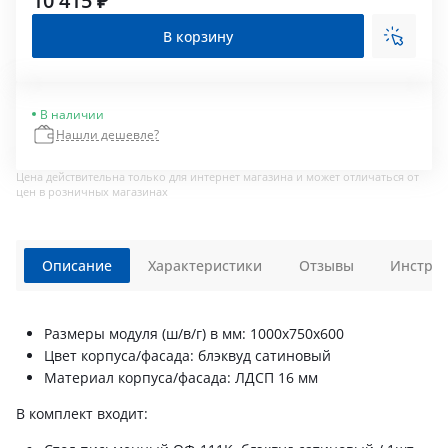
10 415 ₽
В корзину
В наличии
Нашли дешевле?
Цена действительна только для интернет магазина и может отличаться от
цен в розничных магазинах
Описание
Характеристики
Отзывы
Инструк
Размеры модуля (ш/в/г) в мм: 1000х750х600
Цвет корпуса/фасада: блэквуд сатиновый
Материал корпуса/фасада: ЛДСП 16 мм
В комплект входит: