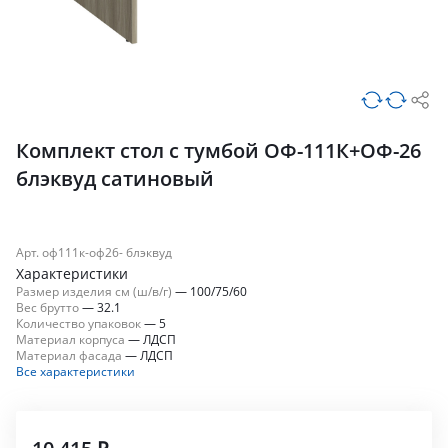
Комплект стол с тумбой ОФ-111К+ОФ-26
блэквуд сатиновый
Арт. оф111к-оф26- блэквуд
Характеристики
Размер изделия см (ш/в/г)
—
100/75/60
Вес брутто
—
32.1
Количество упаковок
—
5
Материал корпуса
—
ЛДСП
Материал фасада
—
ЛДСП
Все характеристики