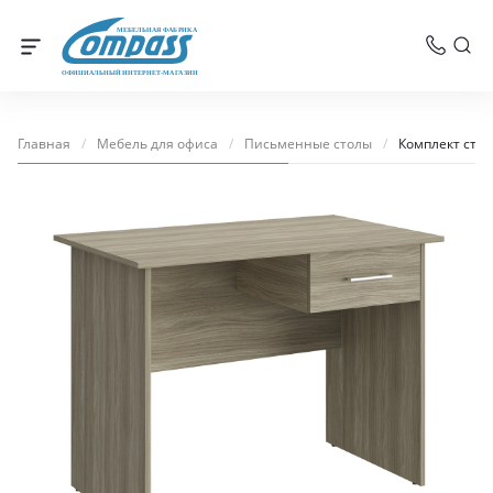
МЕБЕЛЬНАЯ ФАБРИКА
ОФИЦИАЛЬНЫЙ ИНТЕРНЕТ-МАГАЗИН
Главная
/
Мебель для офиса
/
Письменные столы
/
Комплект стол