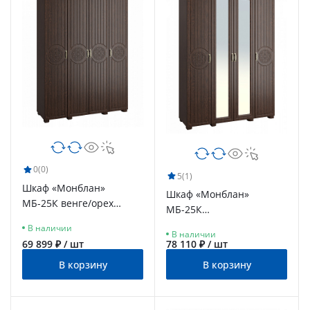
0
(0)
5
(1)
Шкаф «Монблан»
Шкаф «Монблан»
МБ-25К венге/орех
МБ-25К
шоколадный
комбинированный
В наличии
В наличии
венге/орех шоколадный
69 899 ₽ / шт
78 110 ₽ / шт
В корзину
В корзину