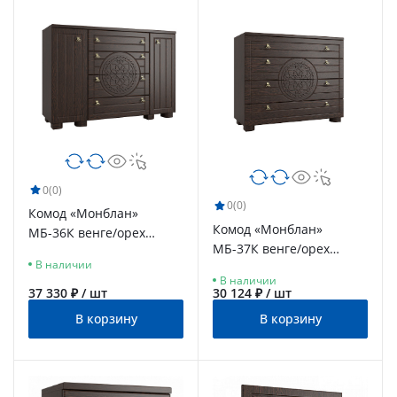
0
(0)
0
(0)
Комод «Монблан»
Комод «Монблан»
МБ-36К венге/орех
МБ-37К венге/орех
шоколадный
В наличии
шоколадный
В наличии
37 330 ₽ / шт
30 124 ₽ / шт
В корзину
В корзину