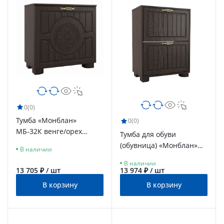
0
(0)
Тумба «Монблан»
0
(0)
МБ-32К венге/орех
Тумба для обуви
шоколадный
(обувница) «Монблан»
В наличии
МБ-33К венге/орех
В наличии
шоколадный
13 705 ₽ / шт
13 974 ₽ / шт
В корзину
В корзину