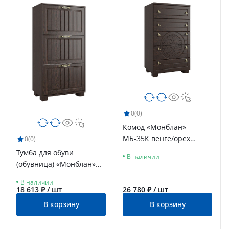
0
(0)
Комод «Монблан»
МБ-35К венге/орех
0
(0)
шоколадный
Тумба для обуви
В наличии
(обувница) «Монблан»
МБ-34К венге/орех
В наличии
шоколадный
18 613 ₽ / шт
26 780 ₽ / шт
В корзину
В корзину