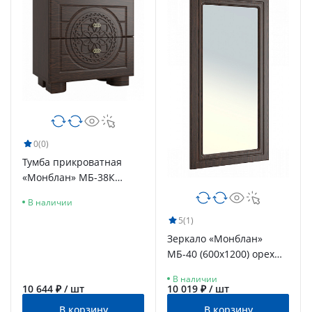
0
(0)
Тумба прикроватная
«Монблан» МБ-38К
венге/орех шоколадный
В наличии
5
(1)
Зеркало «Монблан»
МБ-40 (600х1200) орех
шоколадный
В наличии
10 644 ₽ / шт
10 019 ₽ / шт
В корзину
В корзину