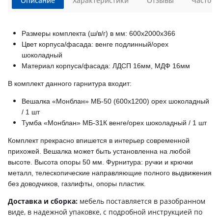
Описание
Характеристики
Отзывы
Часто з
Размеры комплекта (ш/в/г) в мм: 600х2000х366
Цвет корпуса/фасада: венге подлинный/орех
шоколадный
Материал корпуса/фасада: ЛДСП 16мм, МДФ 16мм
В комплект данного гарнитура входит:
Вешалка «Монблан» МБ-50 (600х1200) орех шоколадный
/ 1 шт
Тумба «Монблан» МБ-31К венге/орех шоколадный / 1 шт
Комплект прекрасно впишется в интерьер современной
прихожей. Вешалка может быть установленна на любой
высоте. Высота опоры 50 мм. Фурнитура: ручки и крючки
металл, телескопические направляющие полного выдвижения
без доводчиков, газлифты, опоры пластик.
Доставка и сборка:
мебель поставляется в разобранном
виде, в надежной упаковке, с подробной инструкцией по