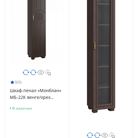
0
(0)
Шкаф-пенал «Монблан»
МБ-22К венге/орех
шоколадный
В наличии