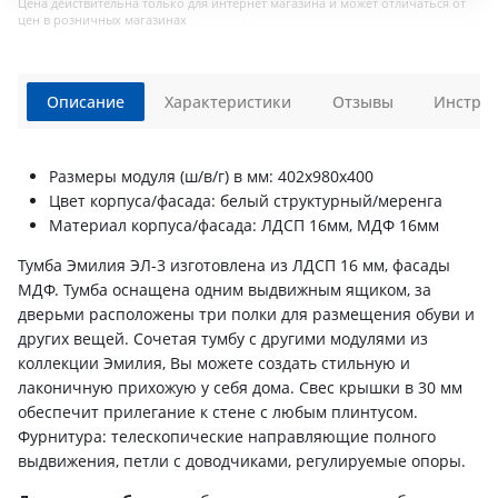
Цена действительна только для интернет магазина и может отличаться от
цен в розничных магазинах
Описание
Характеристики
Отзывы
Инструк
Размеры модуля (ш/в/г) в мм: 402х980х400
Цвет корпуса/фасада: белый структурный/меренга
Материал корпуса/фасада: ЛДСП 16мм, МДФ 16мм
Тумба Эмилия ЭЛ-3 изготовлена из ЛДСП 16 мм, фасады
МДФ. Тумба оснащена одним выдвижным ящиком, за
дверьми расположены три полки для размещения обуви и
других вещей. Сочетая тумбу с другими модулями из
коллекции Эмилия, Вы можете создать стильную и
лаконичную прихожую у себя дома. Свес крышки в 30 мм
обеспечит прилегание к стене с любым плинтусом.
Фурнитура: телескопические направляющие полного
выдвижения, петли с доводчиками, регулируемые опоры.