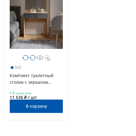
5
(2)
Комплект туалетный
столик с зеркалом
Эмилия ЭЛ-36+ЭЛ-24 дуб
В наличии
крафт золотой/графит
11 536 ₽ / шт
В корзину