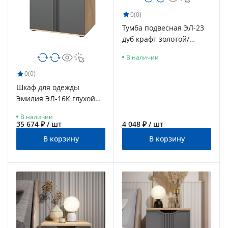
0
(0)
Тумба подвесная ЭЛ-23
дуб крафт золотой/
графит
В наличии
0
(0)
Шкаф для одежды
Эмилия ЭЛ-16К глухой
дуб крафт золотой/
В наличии
графит
35 674 ₽ / шт
4 048 ₽ / шт
В корзину
В корзину