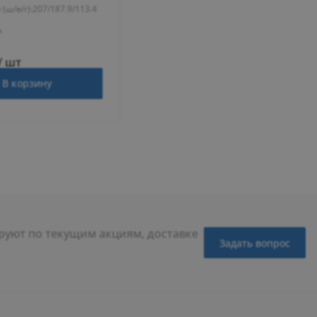
(ш/в/г):
207/187.9/113.4
и
/ шт
В корзину
уют по текущим акциям, доставке
Задать вопрос