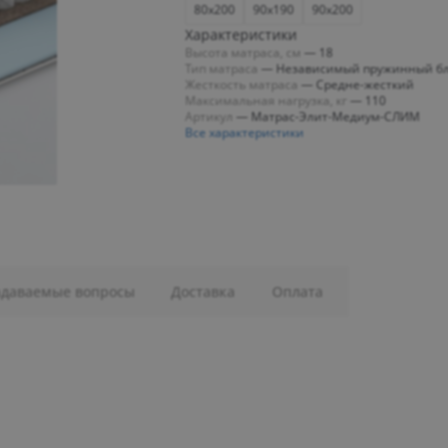
80x200
90x190
90x200
Характеристики
Высота матраса, см
—
18
Тип матраса
—
Независимый пружинный б
Жесткость матраса
—
Средне-жесткий
Максимальная нагрузка, кг
—
110
Артикул
—
Матрас-Элит-Медиум-СЛИМ
Все характеристики
адаваемые вопросы
Доставка
Оплата