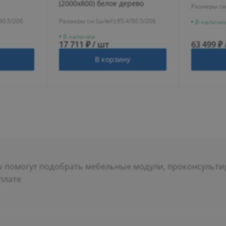
(2000х800) белое дерево
Размеры см 
90.5/206
Размеры см (ш/в/г):
85.4/90.5/206
В наличи
В наличии
17 711 ₽ / шт
63 499 ₽ 
В корзину
помогут подобрать мебельные модули, проконсультир
плате