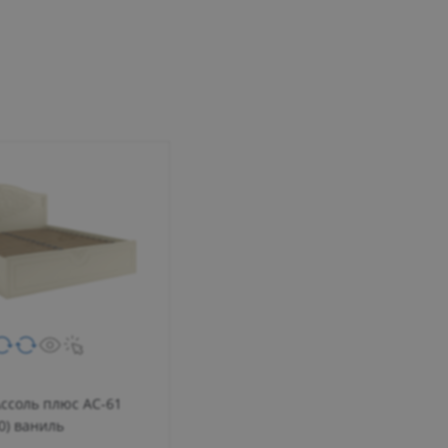
ссоль плюс АС-61
0) ваниль