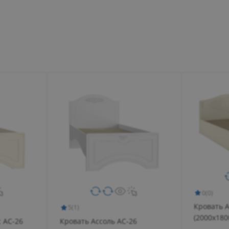
0
(0)
Кровать А
5
(1)
(2000х180
 АС-26
Кровать Ассоль АС-26