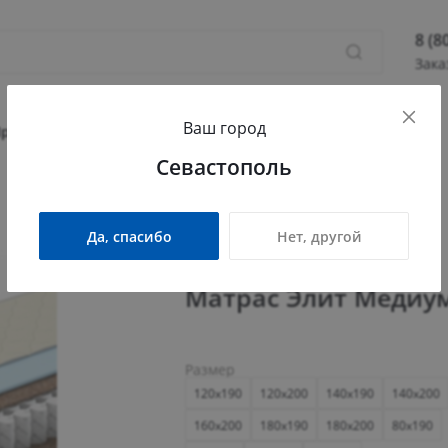
8 (8
Зака
8 (800
Ваш город
Севас
Прихожая
Гостиная
Детская
Офис
Севастополь
Камыш
ПН - П
СБ - 
Да, спасибо
Нет, другой
info@
Матрас Элит Медиу
Размер
120x190
120x200
140x190
140x200
160x200
180x190
180x200
80x190