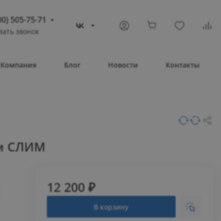
00) 505-75-71
зать звонок
) 505-75-71
тополь
Компания
Блог
Новости
Контакты
овое шоссе, 43/4
Т 08:30 – 17:30
ВС Выходной
compass-shop.ru
м СЛИМ
12 200 ₽
В корзину