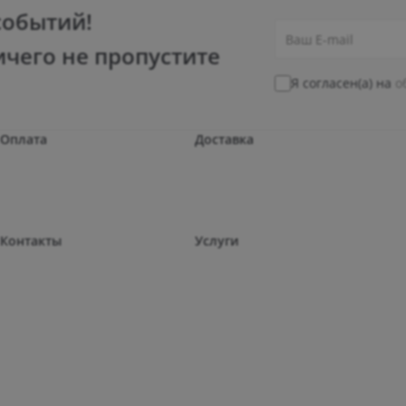
событий!
ичего не пропустите
Я согласен(а) на
о
Оплата
Доставка
Контакты
Услуги