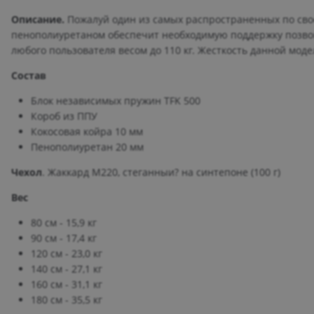
Описание.
Пожалуй один из самых распространенных по свое
пенополиуретаном обеспечит необходимую поддержку позвон
любого пользователя весом до 110 кг. Жесткость данной мод
Состав
Блок независимых пружин TFK 500
Короб из ППУ
Кокосовая койра 10 мм
Пенополиуретан 20 мм
Чехол
. Жаккард М220, стеганныи? на синтепоне (100 г)
Вес
80 см - 15,9 кг
90 см - 17,4 кг
120 см - 23,0 кг
140 см - 27,1 кг
160 см - 31,1 кг
180 см - 35,5 кг