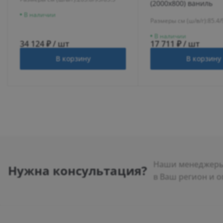
(2000х800) ваниль
В наличии
Размеры см (ш/в/г):
85.4/
В наличии
34 124 ₽ / шт
17 711 ₽ / шт
В корзину
В корзину
Наши менеджеры 
Нужна консультация?
в Ваш регион и о