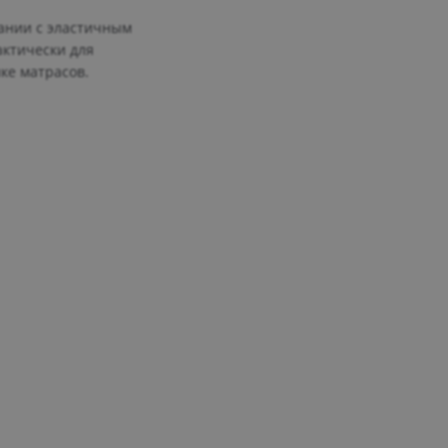
тании с эластичным
актически для
ке матрасов.