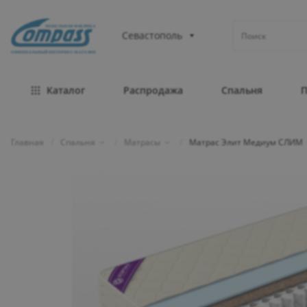
МЕБЕЛЬНАЯ ФАБРИКА
Севастополь
ОФИЦИАЛЬНЫЙ ИНТЕРНЕТ-МАГАЗИН
Каталог
Распродажа
Спальня
Главная
/
Спальня
/
Матрасы
/
Матрас Элит Медиум СЛИМ