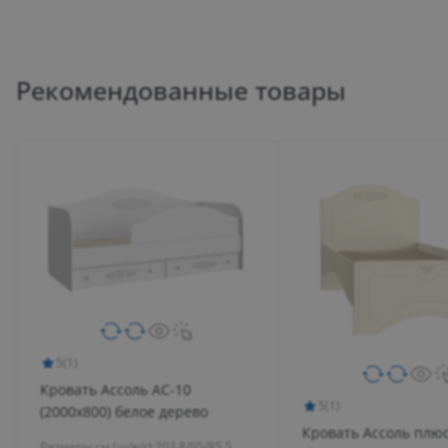
Рекомендованные товары
5
(1)
Кровать Ассоль АС-10
5
(1)
(2000х800) белое дерево
Кровать Ассоль плюс
Размеры см (ш/в/г):
203.8/95/85.5