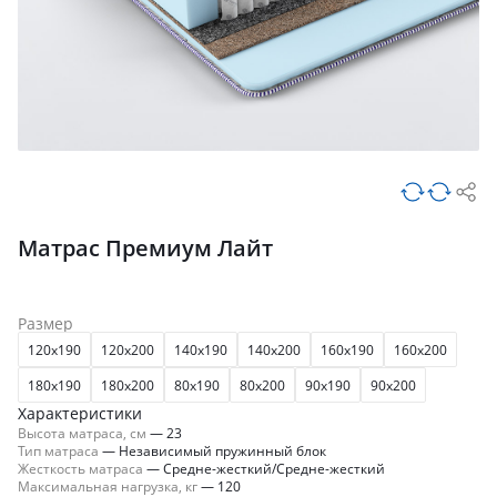
Матрас Премиум Лайт
Размер
120x190
120x200
140x190
140x200
160x190
160x200
180x190
180x200
80x190
80x200
90x190
90x200
Характеристики
Высота матраса, см
—
23
Тип матраса
—
Независимый пружинный блок
Жесткость матраса
—
Средне-жесткий/Средне-жесткий
Максимальная нагрузка, кг
—
120