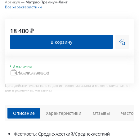
Артикул
—
Матрас-Премиум-Лайт
Все характеристики
18 400 ₽
В корзину
В наличии
Нашли дешевле?
Цена действительна только для интернет магазина и может отличаться от
цен в розничных магазинах
Описание
Характеристики
Отзывы
Часто з
Жесткость: Средне-жесткий/Средне-жесткий