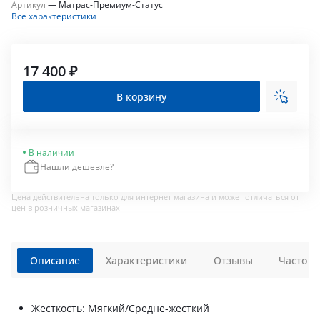
Артикул
—
Матрас-Премиум-Статус
Все характеристики
17 400 ₽
В корзину
В наличии
Нашли дешевле?
Цена действительна только для интернет магазина и может отличаться от
цен в розничных магазинах
Описание
Характеристики
Отзывы
Часто з
Жесткость: Мягкий/Средне-жесткий