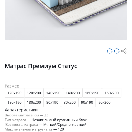
Матрас Премиум Статус
Размер
120x190
120x200
140x190
140x200
160x190
160x200
180x190
180x200
80x190
80x200
90x190
90x200
Характеристики
Высота матраса, см
—
23
Тип матраса
—
Независимый пружинный блок
Жесткость матраса
—
Мягкий/Средне-жесткий
Максимальная нагрузка, кг
—
120