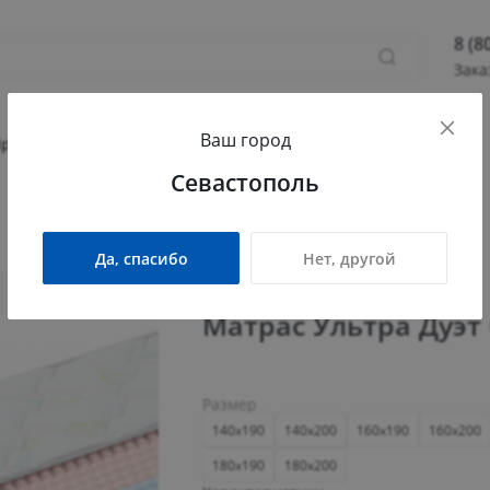
8 (8
Зака
8 (800
Ваш город
Севас
Прихожая
Гостиная
Детская
Офис
Севастополь
Камыш
ПН - П
СБ - 
Да, спасибо
Нет, другой
info@
Матрас Ультра Дуэт
Размер
140x190
140x200
160x190
160x200
180x190
180x200