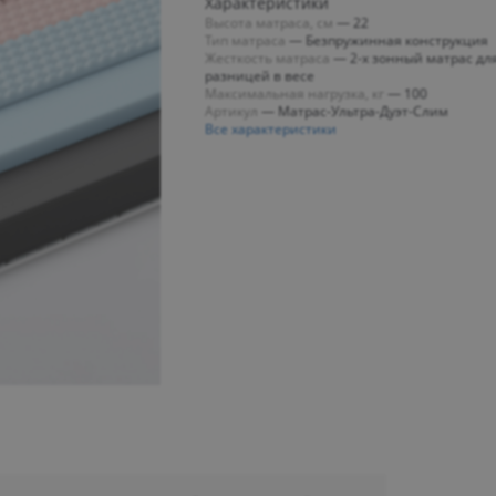
Характеристики
Высота матраса, см
—
22
Тип матраса
—
Безпружинная конструкция
Жесткость матраса
—
2-х зонный матрас для
разницей в весе
Максимальная нагрузка, кг
—
100
Артикул
—
Матрас-Ультра-Дуэт-Слим
Все характеристики