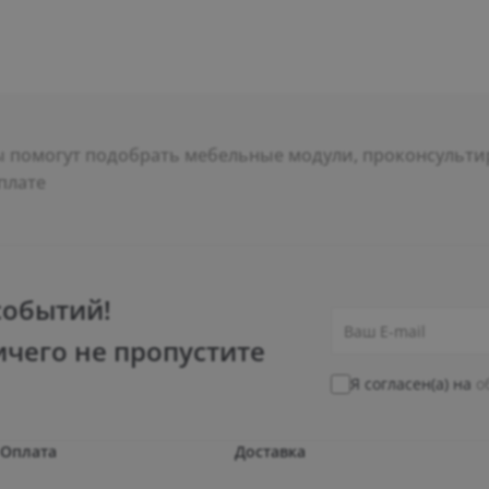
помогут подобрать мебельные модули, проконсультир
плате
событий!
ичего не пропустите
Я согласен(а) на
о
Оплата
Доставка