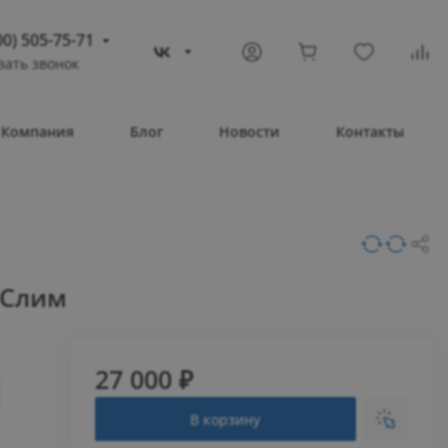
00) 505-75-71
зать звонок
) 505-75-71
тополь
Компания
Блог
Новости
Контакты
овое шоссе, 43/4
Т 08:30 – 17:30
ВС Выходной
compass-shop.ru
 Слим
27 000 ₽
В корзину