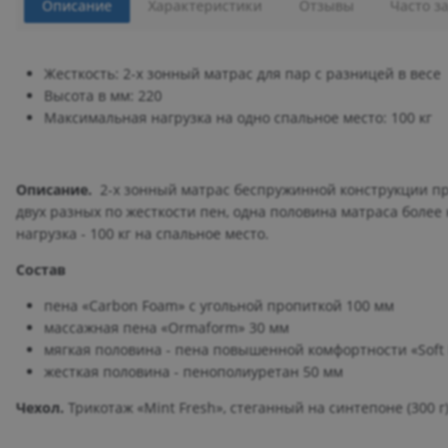
Описание
Характеристики
Отзывы
Часто з
Жесткость: 2-х зонный матрас для пар с разницей в весе
Высота в мм: 220
Максимальная нагрузка на одно спальное место: 100 кг
Описание.
2-х зонный матрас беспружинной конструкции пре
двух разных по жесткости пен, одна половина матраса более
нагрузка - 100 кг на спальное место.
Состав
пена «Carbon Foam» c угольной пропиткой 100 мм
массажная пена «Ormaform» 30 мм
мягкая половина - пена повышенной комфортности «Soft
жесткая половина - пенополиуретан 50 мм
Чехол.
Трикотаж «Mint Fresh», стеганный на синтепоне (300 г