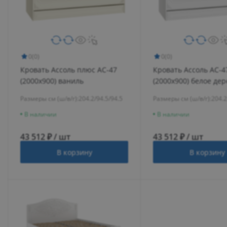
0
(0)
0
(0)
Кровать Ассоль плюс АС-47
Кровать Ассоль АС-4
(2000х900) ваниль
(2000х900) белое де
Размеры см (ш/в/г):
204.2/94.5/94.5
Размеры см (ш/в/г):
204.2
В наличии
В наличии
43 512 ₽ / шт
43 512 ₽ / шт
В корзину
В корзину