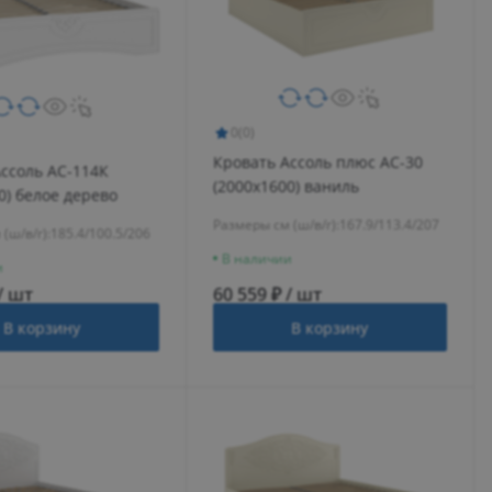
0
(0)
Кровать Ассоль плюс АС-30
ссоль АС-114К
(2000х1600) ваниль
0) белое дерево
Размеры см (ш/в/г):
167.9/113.4/207
(ш/в/г):
185.4/100.5/206
В наличии
и
/ шт
60 559 ₽ / шт
В корзину
В корзину