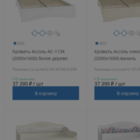
0
(0)
0
(0)
Кровать Ассоль АС-113К
Кровать Ассоль плю
(2000x1600) белое дерево
(2000х1600) ваниль
Размеры см (ш/в/г):
165.4/100.5/206
Размеры см (ш/в/г):
165.4
В наличии
В наличии
37 390 ₽ / шт
37 390 ₽ / шт
В корзину
В корзину