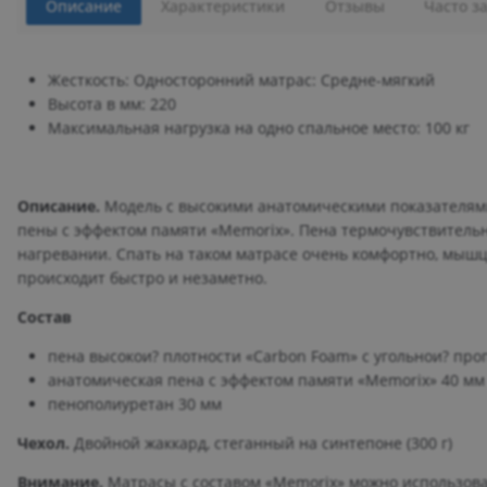
Описание
Характеристики
Отзывы
Часто з
Жесткость: Односторонний матрас: Средне-мягкий
Высота в мм: 220
Максимальная нагрузка на одно спальное место: 100 кг
Описание.
Модель с высокими анатомическими показателями
пены с эффектом памяти «Memorix». Пена термочувствительна
нагревании. Спать на таком матрасе очень комфортно, мышц
происходит быстро и незаметно.
Состав
пена высокои? плотности «Carbon Foam» c угольнои? про
анатомическая пена с эффектом памяти «Memorix» 40 мм
пенополиуретан 30 мм
Чехол.
Двойной жаккард, стеганный на синтепоне (300 г)
Внимание.
Матрасы с составом «Memorix» можно использоват