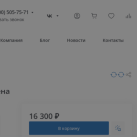
00) 505-75-71
зать звонок
) 505-75-71
тополь
Компания
Блог
Новости
Контакты
овое шоссе, 43/4
Т 08:30 – 17:30
ВС Выходной
compass-shop.ru
ена
16 300 ₽
В корзину