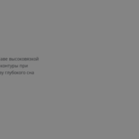
таве высоковязкой
 контуры при
у глубокого сна