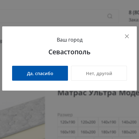
8 (8
Зака
8 (800
Ваш город
Севас
Прихожая
Гостиная
Детская
Офис
Севастополь
Камыш
ПН - П
СБ - 
Да, спасибо
Нет, другой
info@
Матрас Ультра Мод
Размер
120x190
120x200
140x190
140x200
160x190
160x200
180x190
180x200