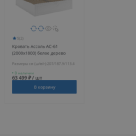
5
(2)
Кровать Ассоль АС-61
(2000х1800) белое дерево
Размеры см (ш/в/г):
207/187.9/113.4
В наличии
63 499 ₽ / шт
В корзину