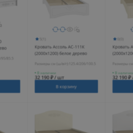
5
(1)
0
(0)
0
Кровать Ассоль АС-111К
Кровать 
рево
(2000x1200) белое дерево
(2000х120
/95/85.5
Размеры см (ш/в/г):
125.4/206/100.5
Размеры см 
В наличии
В наличи
32 190 ₽ / шт
32 190 ₽ 
В корзину