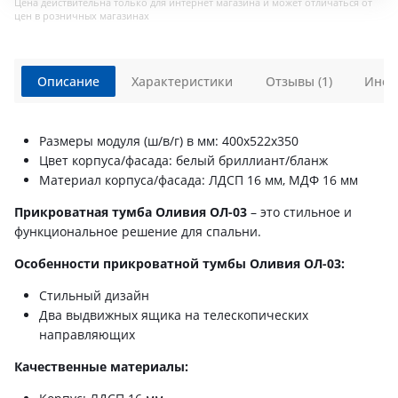
Цена действительна только для интернет магазина и может отличаться от
цен в розничных магазинах
Описание
Характеристики
Отзывы (1)
Инст
Размеры модуля (ш/в/г) в мм: 400х522х350
Цвет корпуса/фасада: белый бриллиант/бланж
Материал корпуса/фасада: ЛДСП 16 мм, МДФ 16 мм
Прикроватная тумба Оливия ОЛ-03
– это стильное и
функциональное решение для спальни.
Особенности прикроватной тумбы
Оливия ОЛ-03
:
Стильный дизайн
Два выдвижных ящика на телескопических
направляющих
Качественные материалы: