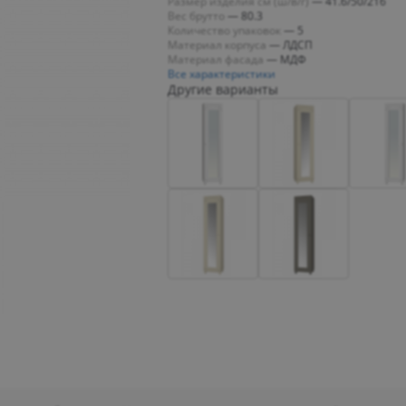
Размер изделия см (ш/в/г)
—
41.6/50/216
Вес брутто
—
80.3
Количество упаковок
—
5
Материал корпуса
—
ЛДСП
Материал фасада
—
МДФ
Все характеристики
Другие варианты