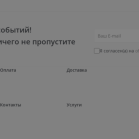
событий!
ичего не пропустите
Я согласен(а) на
о
Оплата
Доставка
Контакты
Услуги