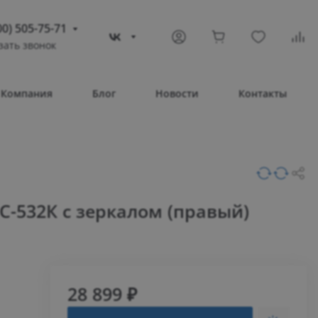
00) 505-75-71
зать звонок
) 505-75-71
тополь
Компания
Блог
Новости
Контакты
овое шоссе, 43/4
Т 08:30 – 17:30
ВС Выходной
compass-shop.ru
С-532К с зеркалом (правый)
28 899 ₽