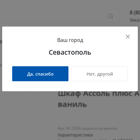
8 (8
Зака
8 (800
Ваш город
Севас
Прихожая
Гостиная
Детская
Офис
Севастополь
Камыш
ПН - П
 АС-532К с зеркалом (правый) ваниль
СБ - 
Да, спасибо
Нет, другой
info@
Шкаф Ассоль плюс А
ваниль
Арт. АС-532К-зеркало-пр-ваниль
Характеристики