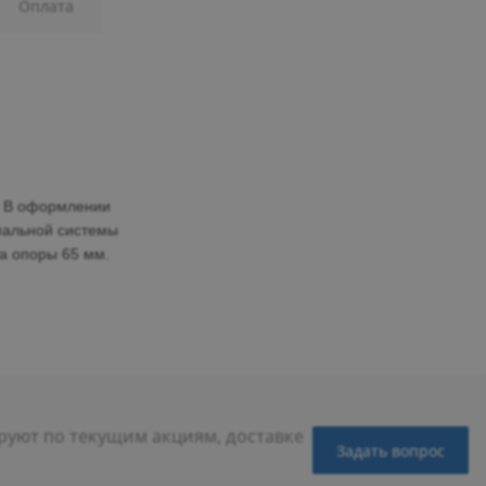
Оплата
.
В оформлении
альной системы
а опоры 65 мм.
уют по текущим акциям, доставке
Задать вопрос