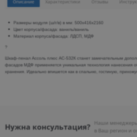
Описание
Характеристики
Отзывы
Инструк
Размеры модуля (ш/г/в) в мм: 500х416х2160
Цвет корпуса/фасада: ваниль/ваниль
Материал корпуса/фасада: ЛДСП, МДФ
?
Шкаф-пенал Ассоль плюс АС-532К станет замечательным допол
фасадов МДФ применяется уникальная технология нанесения о
хранения.
Идеально впишется как в спальню, гостиную, прихожую
Наши менеджеры 
Нужна консультация?
в Ваш регион и о