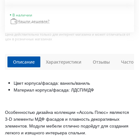
В наличии
Нашли дешевле?
Цена действительна только для интернет магазина и может отличаться от
цен в розничных магазинах
Описание
Характеристики
Отзывы
Часто з
Цвет корпуса/фасада: ваниль/ваниль
Материал корпуса/фасада: ЛДСП/МДФ
Особенностью дизайна коллекции «Ассоль Плюс» являются
3-D элементы МДФ фасадов и плавность декоративных
элементов. Модули мебели отлично подойдут для создания
легкого и изящного интерьера спальни.