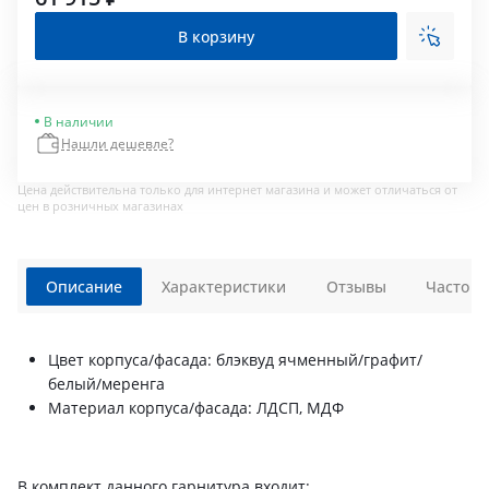
В корзину
В наличии
Нашли дешевле?
Цена действительна только для интернет магазина и может отличаться от
цен в розничных магазинах
Описание
Характеристики
Отзывы
Часто з
Цвет корпуса/фасада: блэквуд ячменный/графит/
белый/меренга
Материал корпуса/фасада: ЛДСП, МДФ
В комплект данного гарнитура входит: