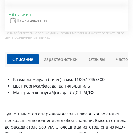
В наличии
Нашли дешевле?
Цена действительна только для интернет магазина и может отличаться от
цен в розничных магазинах
Описание
Характеристики
Отзывы
Часто з
Размеры модуля (ш/в/г) в мм: 1100х1745х500
Цвет корпуса/фасада: ваниль/ваниль
Материал корпуса/фасада: ЛДСП, МДФ
Туалетный стол с зеркалом Ассоль плюс АС-3638 станет
прекрасным дополнением любой спальни. Высота от пола
до фасада стола 580 мм. Столешница изготовлена из МДФ