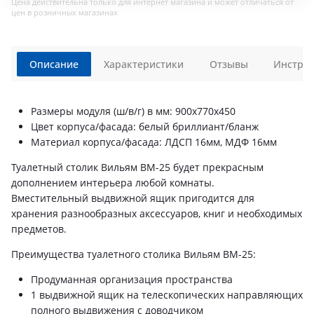
Цена действительна только для интернет магазина и может отличаться от
цен в розничных магазинах
Описание
Характеристики
Отзывы
Инструк
Размеры модуля (ш/в/г) в мм: 900х770х450
Цвет корпуса/фасада: белый бриллиант/бланж
Материал корпуса/фасада: ЛДСП 16мм, МДФ 16мм
Туалетный столик Вильям ВМ-25 будет прекрасным
дополнением интерьера любой комнаты.
Вместительный выдвижной ящик пригодится для
хранения разнообразных аксессуаров, книг и необходимых
предметов.
Преимущества туалетного столика Вильям ВМ-25:
Продуманная организация пространства
1 выдвижной ящик на телескопических направляющих
полного выдвижения с доводчиком