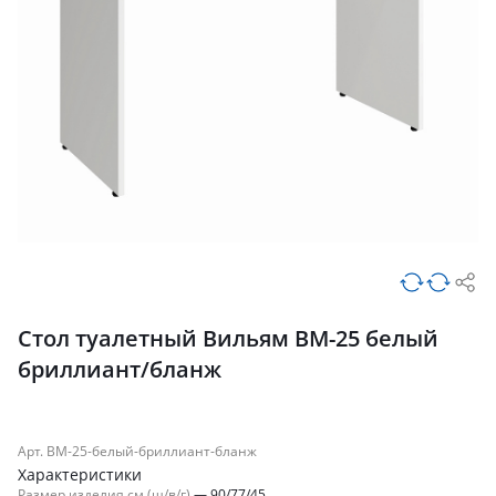
Стол туалетный Вильям ВМ-25 белый
бриллиант/бланж
Арт. ВМ-25-белый-бриллиант-бланж
Характеристики
Размер изделия см (ш/в/г)
—
90/77/45