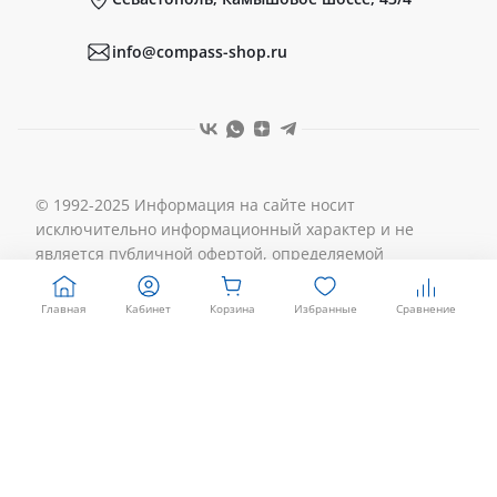
Реквизиты
info@compass-shop.ru
© 1992-2025 Информация на сайте носит
исключительно информационный характер и не
является публичной офертой, определяемой
положениями ст. 437 Гражданского кодекса РФ.
Общество с ограниченной ответственностью
Главная
Кабинет
Корзина
Избранные
Сравнение
«Мебельная фабрика «Компасс», ОГРН 1149204036740