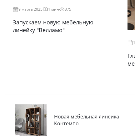
9 марта 2025
1 мин
375
Запускаем новую мебельную
линейку "Велламо"
19 
Глин
мебе
Новая мебельная линейка
Контемпо