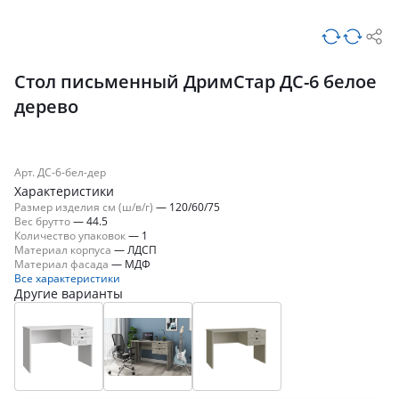
Стол письменный ДримСтар ДС-6 белое
дерево
Арт. ДС-6-бел-дер
Характеристики
Размер изделия см (ш/в/г)
—
120/60/75
Вес брутто
—
44.5
Количество упаковок
—
1
Материал корпуса
—
ЛДСП
Материал фасада
—
МДФ
Все характеристики
Другие варианты