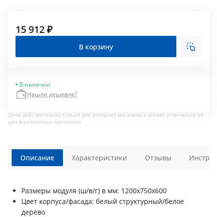
15 912 ₽
В корзину
В наличии
Нашли дешевле?
Цена действительна только для интернет магазина и может отличаться от
цен в розничных магазинах
Описание
Характеристики
Отзывы
Инструк
Размеры модуля (ш/в/г) в мм: 1200х750х600
Цвет корпуса/фасада: белый структурный/белое
дерево