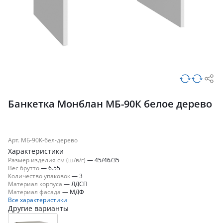
Банкетка Монблан МБ-90К белое дерево
Арт. МБ-90К-бел-дерево
Характеристики
Размер изделия см (ш/в/г)
—
45/46/35
Вес брутто
—
6.55
Количество упаковок
—
3
Материал корпуса
—
ЛДСП
Материал фасада
—
МДФ
Все характеристики
Другие варианты