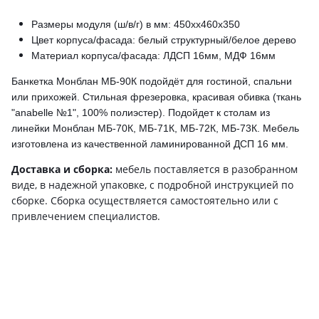
Размеры модуля (ш/в/г) в мм: 450хх460х350
Цвет корпуса/фасада: белый структурный/белое дерево
Материал корпуса/фасада: ЛДСП 16мм, МДФ 16мм
Банкетка Монблан МБ-90К подойдёт для гостиной, спальни
или прихожей. Стильная фрезеровка, красивая обивка (ткань
"
anabelle №1
", 100% полиэстер). Подойдет к столам из
линейки Монблан МБ-70К, МБ-71К, МБ-72К, МБ-73К
.
Мебель
изготовлена из качественной ламинированной ДСП
16 мм
.
Доставка и сборка:
мебель поставляется в разобранном
виде, в надежной упаковке, с подробной инструкцией по
сборке. Сборка осуществляется самостоятельно или с
привлечением специалистов.