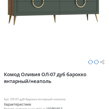
Комод Оливия ОЛ-07 дуб барокко
янтарный/неаполь
Арт. ОЛ-07-дуб-барокко-янтарный-неаполь
Характеристики
Размер изделия см (ш/в/г)
—
150/80/40.5