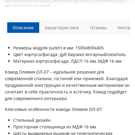
Цена действительна только для интернет магазина и может отличаться от
цен в розничных магазинах
Описание
Характеристики
Отзывы
Инструк
Размеры модуля (ш/в/г) в мм: 1500х800х405
Цвет корпуса/фасада: дуб барокко янтарный/неаполь
Материал корпуса/фасада: ЛДСП 16 мм, МДФ 16 мм
Комод Оливия ОЛ-07 – идеальное решение для
современной спальни, гостиной или прихожей. Благодаря
продуманной конструкции и качественным материалам он
сочетает в себе практичность и эстетику. Комод подойдет
для современного интерьера.
Ключевые особенности комода Оливия ОЛ-07:
Стильный дизайн
Просторная столешница из МДФ 16 мм
Шесть выдвижных ящиков на телескопических