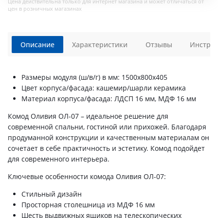
Цена действительна только для интернет магазина и может отличаться от
цен в розничных магазинах
Описание
Характеристики
Отзывы
Инструк
Размеры модуля (ш/в/г) в мм: 1500х800х405
Цвет корпуса/фасада: кашемир/шарли керамика
Материал корпуса/фасада: ЛДСП 16 мм, МДФ 16 мм
Комод Оливия ОЛ-07 – идеальное решение для
современной спальни, гостиной или прихожей. Благодаря
продуманной конструкции и качественным материалам он
сочетает в себе практичность и эстетику. Комод подойдет
для современного интерьера.
Ключевые особенности комода Оливия ОЛ-07:
Стильный дизайн
Просторная столешница из МДФ 16 мм
Шесть выдвижных ящиков на телескопических