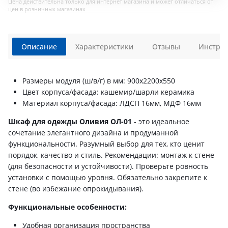
Цена действительна только для интернет магазина и может отличаться от
цен в розничных магазинах
Описание
Характеристики
Отзывы
Инструк
Размеры модуля (ш/в/г) в мм: 900х2200х550
Цвет корпуса/фасада: кашемир/шарли керамика
Материал корпуса/фасада: ЛДСП 16мм, МДФ 16мм
Шкаф для одежды Оливия ОЛ-01
- это идеальное
сочетание элегантного дизайна и продуманной
функциональности. Разумный выбор для тех, кто ценит
порядок, качество и стиль. Рекомендации: монтаж к стене
(для безопасности и устойчивости). Проверьте ровность
установки с помощью уровня. Обязательно закрепите к
стене (во избежание опрокидывания).
Функциональные особенности:
Удобная организация пространства