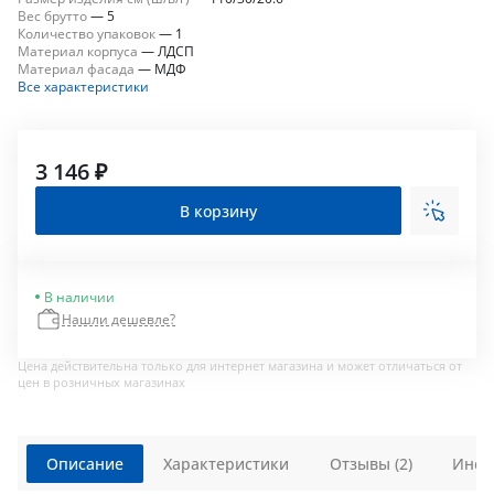
Вес брутто
—
5
Количество упаковок
—
1
Материал корпуса
—
ЛДСП
Материал фасада
—
МДФ
Все характеристики
3 146 ₽
В корзину
В наличии
Нашли дешевле?
Цена действительна только для интернет магазина и может отличаться от
цен в розничных магазинах
Описание
Характеристики
Отзывы (2)
Инст