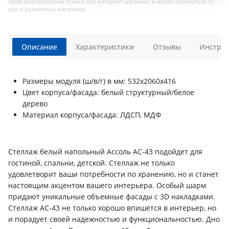
Цена действительна только для интернет магазина и может отличаться от
цен в розничных магазинах
Описание
Характеристики
Отзывы
Инструк
Размеры модуля (ш/в/г) в мм: 532х2060х416
Цвет корпуса/фасада: белый структурный/белое
дерево
Материал корпуса/фасада: ЛДСП, МДФ
Стеллаж белый напольный Ассоль АС-43 подойдет для
гостиной, спальни, детской. Стеллаж не только
удовлетворит ваши потребности по хранению, но и станет
настоящим акцентом вашего интерьера. Особый шарм
придают уникальные объемные фасады с 3D накладками.
Стеллаж АС-43 не только хорошо впишется в интерьер, но
и порадует своей надежностью и функциональностью. Дно