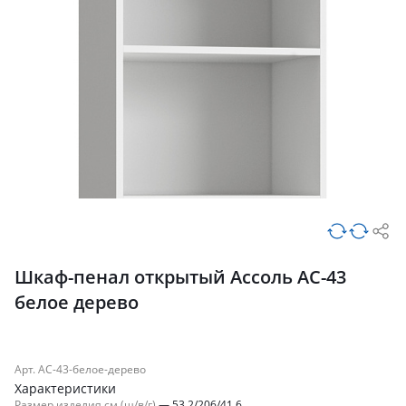
Шкаф-пенал открытый Ассоль АС-43
белое дерево
Арт. АС-43-белое-дерево
Характеристики
Размер изделия см (ш/в/г)
—
53.2/206/41.6