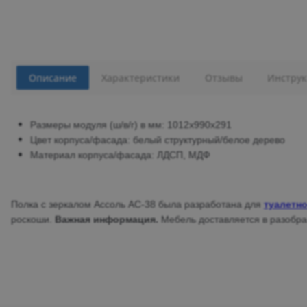
Описание
Характеристики
Отзывы
Инструк
Размеры модуля (ш/в/г) в мм: 1012х990х291
Цвет корпуса/фасада: белый структурный/белое дерево
Материал корпуса/фасада: ЛДСП, МДФ
Полка с зеркалом Ассоль АС-38 была разработана для
туалетно
роскоши.
Важная информация.
Мебель доставляется в разобран