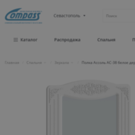
МЕБЕЛЬНАЯ ФАБРИКА
Севастополь
ОФИЦИАЛЬНЫЙ ИНТЕРНЕТ-МАГАЗИН
Каталог
Распродажа
Спальня
Главная
/
Спальня
/
Зеркала
/
Полка Ассоль АС-38 белое де