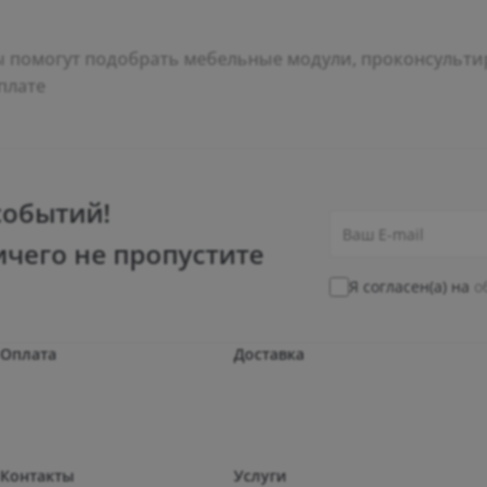
помогут подобрать мебельные модули, проконсультир
плате
событий!
ичего не пропустите
Я согласен(а) на
о
Оплата
Доставка
Контакты
Услуги