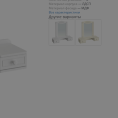
Материал корпуса
—
ЛДСП
Материал фасада
—
МДФ
Все характеристики
Другие варианты