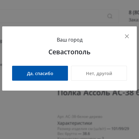
8 (8
Зака
8 (800
Ваш город
Севас
Прихожая
Гостиная
Детская
Офис
Севастополь
Камыш
ПН - П
рево
СБ - 
Да, спасибо
Нет, другой
info@
Полка Ассоль АС-38 
Арт. АС-38-белое-дерево
Характеристики
Размер изделия см (ш/в/г)
—
101/99/29
Вес брутто
—
38.6
Количество упаковок
—
2