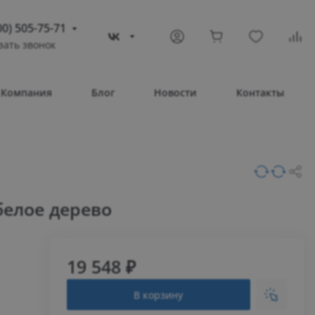
00) 505-75-71
зать звонок
) 505-75-71
тополь
Компания
Блог
Новости
Контакты
овое шоссе, 43/4
Т 08:30 – 17:30
ВС Выходной
compass-shop.ru
белое дерево
19 548 ₽
В корзину