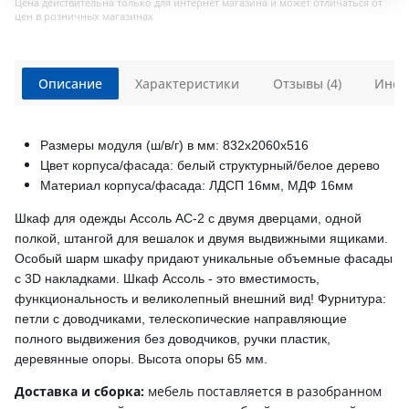
Цена действительна только для интернет магазина и может отличаться от
цен в розничных магазинах
Описание
Характеристики
Отзывы (4)
Инст
Размеры модуля (ш/в/г) в мм: 832х2060х516
Цвет корпуса/фасада: белый структурный/белое дерево
Материал корпуса/фасада: ЛДСП 16мм, МДФ 16мм
Шкаф для одежды Ассоль АС-2 с двумя дверцами, одной
полкой, штангой для вешалок и двумя выдвижными ящиками.
Особый шарм шкафу придают уникальные объемные фасады
с 3D накладками. Шкаф Ассоль - это вместимость,
функциональность и великолепный внешний вид!
Фурнитура:
петли с доводчиками, телескопические направляющие
полного выдвижения без доводчиков, ручки пластик,
деревянные опоры.
Высота опоры 65 мм.
Доставка и сборка:
мебель поставляется в разобранном