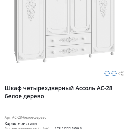
Шкаф четырехдверный Ассоль АС-28
белое дерево
Арт. АС-28-белое-дерево
Характеристики
Размер изделия см (ш/в/г)
—
173.2/222.5/56.6