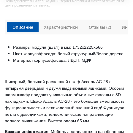
Цена действительна только для интернет магазина и может отличаться от
цен в розничных магазинах
Описание
Характеристики
Отзывы (2)
Инст
Размеры модуля (ш/в/г) в мм: 1732х2225х566
Цвет корпуса/фасада: белый структурный/белое дерево
Материал корпуса/фасада: ЛДСП, МДФ
Шикарный, большой распашной шкаф Ассоль АС-28 с
четырьмя дверцами и двумя выдвижными ящиками. Особый
шарм шкафу придают уникальные объемные фасады с 3D
накладками. Шкаф Ассоль АС-28 - это большая вместимость,
функциональность и великолепный внешний вид!
Фурнитура:
петли с доводчиками, телескопические направляющие
полного выдвижения.
Высота опоры 65 мм.
Важная информация.
Мебель доставляется в разобранном