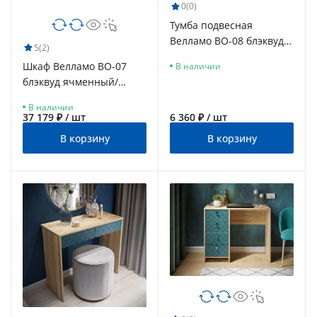
0
(0)
Тумба подвесная
Велламо ВО-08 блэквуд
5
(2)
ячменный/морская
Шкаф Велламо ВО-07
В наличии
волна
блэквуд ячменный/
морская волна
В наличии
37 179 ₽ / шт
6 360 ₽ / шт
В корзину
В корзину