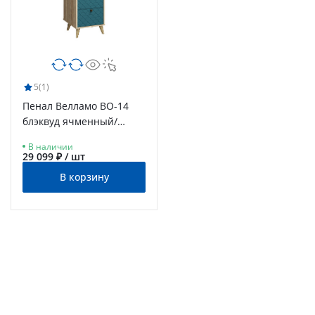
5
(1)
Пенал Велламо ВО-14
блэквуд ячменный/
морская волна
В наличии
29 099 ₽ / шт
В корзину