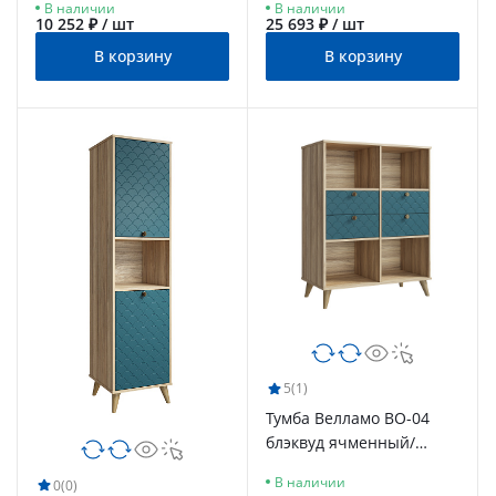
В наличии
В наличии
волна
10 252 ₽ / шт
25 693 ₽ / шт
В корзину
В корзину
5
(1)
Тумба Велламо ВО-04
блэквуд ячменный/
морская волна
В наличии
0
(0)