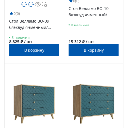
0
(0)
Стол Велламо ВО-10
0
(0)
блэквуд ячменный/
Стол Велламо ВО-09
морская волна
В наличии
блэквуд ячменный/
морская волна
В наличии
8 825 ₽ / шт
15 312 ₽ / шт
В корзину
В корзину