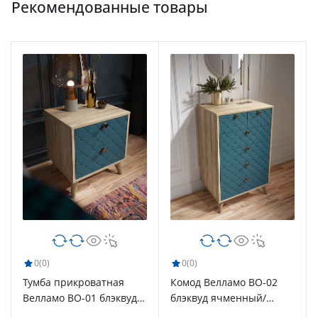
Рекомендованные товары
0
(0)
0
(0)
Тумба прикроватная
Комод Велламо ВО-02
Велламо ВО-01 блэквуд
блэквуд ячменный/
ячменный/морская
морская волна