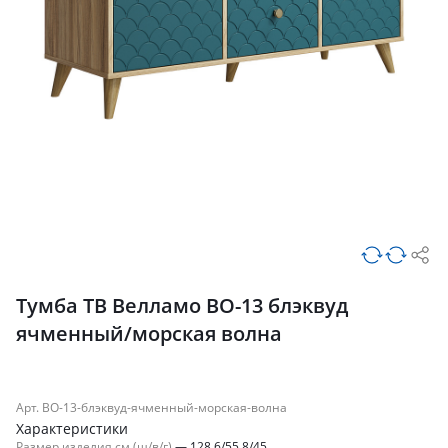
Тумба ТВ Велламо ВО-13 блэквуд
ячменный/морская волна
Арт. ВО-13-блэквуд-ячменный-морская-волна
Характеристики
Размер изделия см (ш/в/г)
—
128.6/55.8/45