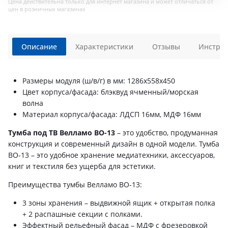
Цена действительна только для интернет магазина и может отличаться от
цен в розничных магазинах
Описание
Характеристики
Отзывы
Инструк
Размеры модуля (ш/в/г) в мм: 1286х558х450
Цвет корпуса/фасада: блэквуд ячменный/морская
волна
Материал корпуса/фасада: ЛДСП 16мм, МДФ 16мм
Тумба под ТВ Велламо ВО-13
– это удобство, продуманная
конструкция и современный дизайн в одной модели. Тумба
ВО-13 – это удобное хранение медиатехники, аксессуаров,
книг и текстиля без ущерба для эстетики.
Преимущества тумбы Велламо ВО-13:
3 зоны хранения – выдвижной ящик + открытая полка
+ 2 распашные секции с полками.
Эффектный рельефный фасад – МДФ с фрезеровкой