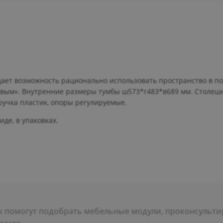
 дает возможность рационально использовать пространство в 
евым». Внутренние размеры тумбы ш573*г483*в689 мм. Столеш
 ручка пластик, опоры регулируемые.
де, в упаковках.
помогут подобрать мебельные модули, проконсультир