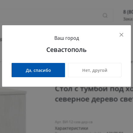
8 (8
Зака
8 (800
Ваш город
Севас
Прихожая
Гостиная
Детская
Офис
Севастополь
Камыш
ПН - П
/
Стол с тумбой под холодильник Виктория ВИ-12 северное дерево све
СБ - 
Да, спасибо
Нет, другой
info@
Стол с тумбой под 
северное дерево све
Арт. ВИ-12-сев-дер-св
Характеристики