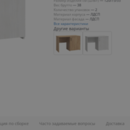
Размер изделия см (ш/в/г)
—
120/75/55
Вес брутто
—
38
Количество упаковок
—
2
Материал корпуса
—
ЛДСП
Материал фасада
—
ЛДСП
Все характеристики
Другие варианты
ция по сборке
Часто задаваемые вопросы
Доставка