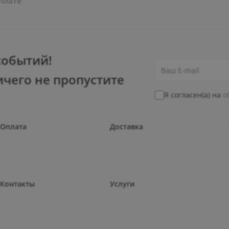
плате
событий!
ичего не пропустите
Я согласен(а) на
о
Оплата
Доставка
Контакты
Услуги