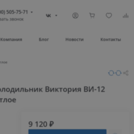
00) 505-75-71
зать звонок
) 505-75-71
тополь
Компания
Блог
Новости
Контакты
овое шоссе, 43/4
Т 08:30 – 17:30
тлое
ВС Выходной
compass-shop.ru
холодильник Виктория ВИ-12
тлое
9 120 ₽